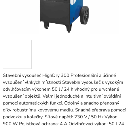
Stavební vysoušeč HighDry 300 Profesionální a účinné
vysoušení vlhkých místností Stavební vysoušeč s vysokým
odvlhčovacím výkonem 50 l / 24 h vhodný pro urychlené
vysoušení objektů. Velmi jednoduché a intuitivní ovládání
pomocí automatických funkcí. Odolný a snadno přenosný
díky robustnímu kovovému madlu. Snadná přeprava pomocí
podvozku s kolečky. Síťové napětí: 230 V / 50 Hz Výkon:
900 W Pojistková ochrana: 4 A Odvlhčovací výkon: 50 l 24