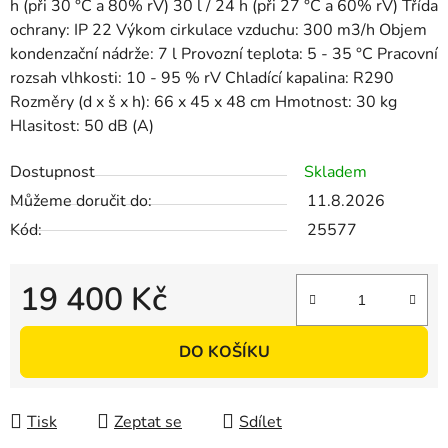
h (při 30 °C a 80% rV) 30 l / 24 h (při 27 °C a 60% rV) Třída
ochrany: IP 22 Výkom cirkulace vzduchu: 300 m3/h Objem
kondenzační nádrže: 7 l Provozní teplota: 5 - 35 °C Pracovní
rozsah vlhkosti: 10 - 95 % rV Chladící kapalina: R290
Rozměry (d x š x h): 66 x 45 x 48 cm Hmotnost: 30 kg
Hlasitost: 50 dB (A)
Dostupnost
Skladem
Můžeme doručit do:
11.8.2026
Kód:
25577
19 400 Kč
Měrná cena:
DO KOŠÍKU
Tisk
Zeptat se
Sdílet