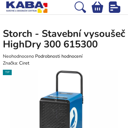
Přejít
na
Hledat
NÁKUPNÍ
obsah
Domů
/
Stříkací zařízení
/
Storch - Stavební vysoušeč HighDry 300
KOŠÍK
615300
Storch - Stavební vysoušeč
HighDry 300 615300
Průměrné
Neohodnoceno
Podrobnosti hodnocení
hodnocení
Značka:
Ciret
produktu
TIP
je
0,0
z
5
hvězdiček.