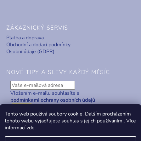
ZÁKAZNICKÝ SERVIS
Platba a doprava
Obchodní a dodací podmínky
Osobní údaje (GDPR)
NOVÉ TIPY A SLEVY KAŽDÝ MĚSÍC
Vložením e-mailu souhlasíte s
podmínkami ochrany osobních údajů
ODEBÍRAT
Tento web používá soubory cookie. Dalším procházením
tohoto webu vyjadřujete souhlas s jejich používáním.. Více
informací
zde
.