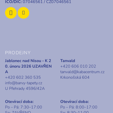
IČO/DIČ:
07046561 / CZ07046561
PRODEJNY
Jablonec nad Nisou - K 2
Tanvald
0. únoru 2026 UZAVŘEN
+420 606 010 202
A
tanvald@kabacentrum.cz
+420 602 360 535
Krkonošská 604
info@barvy-tapety.cz
U Přehrady 4596/42A
Otevírací doba:
Otevírací doba:
Po – Pá: 7:30–17:00
Po – Pá: 8:00–17:00
So: ZAVŘENO
So: 8:30–11:00