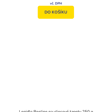
DO KOŠÍKU
Lepidlo Beeline na vliesové tapety 250 g