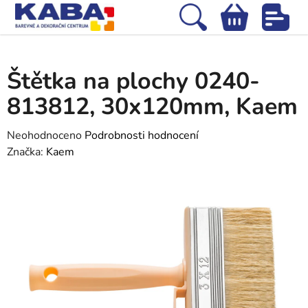
Přejít
na
Hledat
NÁKUPNÍ
obsah
Domů
/
Tapety
/
Nářadí na tapetování
/
Štětka na plochy 0240-813812,
KOŠÍK
30x120mm, Kaem
Štětka na plochy 0240-
813812, 30x120mm, Kaem
Průměrné
Neohodnoceno
Podrobnosti hodnocení
hodnocení
Značka:
Kaem
produktu
je
0,0
z
5
hvězdiček.