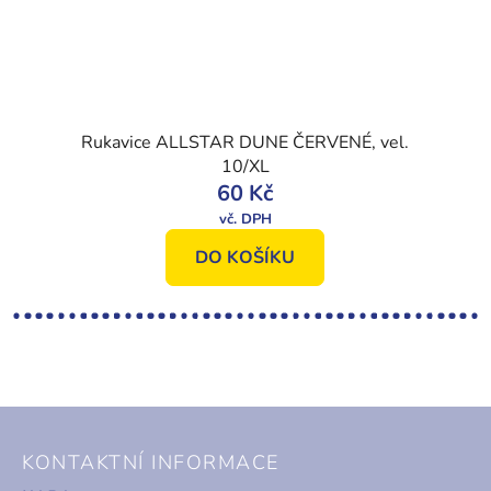
Rukavice ALLSTAR DUNE ČERVENÉ, vel.
10/XL
60 Kč
DO KOŠÍKU
Z
á
KONTAKTNÍ INFORMACE
p