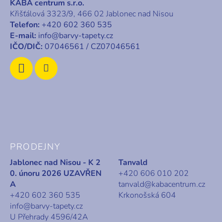
KABA centrum s.r.o.
a
Křišťálová 3323/9, 466 02 Jablonec nad Nisou
t
Telefon:
+420 602 360 535
í
E-mail:
info@barvy-tapety.cz
IČO/DIČ:
07046561 / CZ07046561
PRODEJNY
Jablonec nad Nisou - K 2
Tanvald
0. únoru 2026 UZAVŘEN
+420 606 010 202
A
tanvald@kabacentrum.cz
+420 602 360 535
Krkonošská 604
info@barvy-tapety.cz
U Přehrady 4596/42A