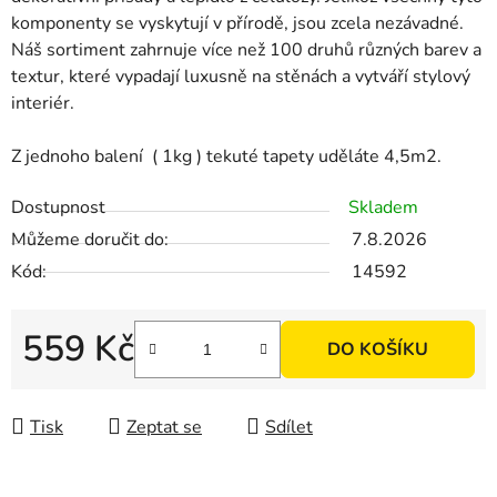
komponenty se vyskytují v přírodě, jsou zcela nezávadné.
Náš sortiment zahrnuje více než 100 druhů různých barev a
textur, které vypadají luxusně na stěnách a vytváří stylový
interiér.
Z jednoho balení ( 1kg ) tekuté tapety uděláte 4,5m2.
Dostupnost
Skladem
Můžeme doručit do:
7.8.2026
Kód:
14592
559 Kč
DO KOŠÍKU
Měrná cena:
Tisk
Zeptat se
Sdílet