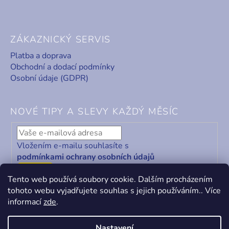
ZÁKAZNICKÝ SERVIS
Platba a doprava
Obchodní a dodací podmínky
Osobní údaje (GDPR)
NOVÉ TIPY A SLEVY KAŽDÝ MĚSÍC
Vložením e-mailu souhlasíte s
podmínkami ochrany osobních údajů
ODEBÍRAT
Tento web používá soubory cookie. Dalším procházením
tohoto webu vyjadřujete souhlas s jejich používáním.. Více
informací
zde
.
Nastavení