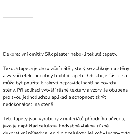
Dekorativní omítky Silk plaster nebo-li tekuté tapety.
Tekutá tapeta je dekorační nátěr, který se aplikuje na stěny
a vytváří efekt podobný textilní tapetě. Obsahuje částice a
může být použita k zakrytí nepravidelností na povrchu
stěny. Při aplikaci vytváří různé textury a vzory. Je oblíbená
pro svou jednoduchou aplikaci a schopnost skrýt
nedokonalosti na stěně.
Tyto tapety jsou vyrobeny z materiálů přírodního původu,
jako je například celulóza, hedvábná vlákna, různé
dekorativní přísady a lepidlo z celulózy. Jelikož všechny tyto