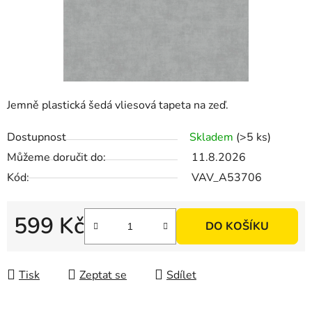
Jemně plastická šedá vliesová tapeta na zeď.
Dostupnost
Skladem
(>5 ks)
Můžeme doručit do:
11.8.2026
Kód:
VAV_A53706
599 Kč
DO KOŠÍKU
Měrná cena:
Tisk
Zeptat se
Sdílet