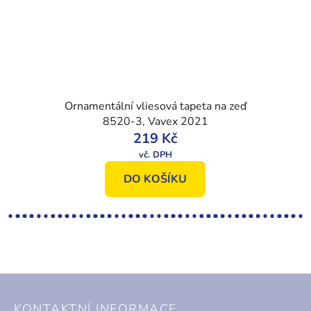
Ornamentální vliesová tapeta na zeď
8520-3, Vavex 2021
219 Kč
DO KOŠÍKU
Z
á
KONTAKTNÍ INFORMACE