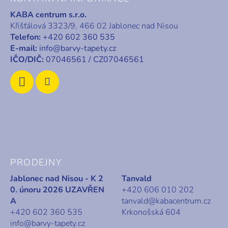
p
KABA centrum s.r.o.
a
Křišťálová 3323/9, 466 02 Jablonec nad Nisou
t
Telefon:
+420 602 360 535
í
E-mail:
info@barvy-tapety.cz
IČO/DIČ:
07046561 / CZ07046561
PRODEJNY
Jablonec nad Nisou - K 2
Tanvald
0. únoru 2026 UZAVŘEN
+420 606 010 202
A
tanvald@kabacentrum.cz
+420 602 360 535
Krkonošská 604
info@barvy-tapety.cz