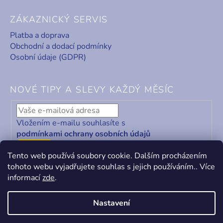
ZÁKAZNICKÝ SERVIS
Platba a doprava
Obchodní a dodací podmínky
Osobní údaje (GDPR)
NOVÉ TIPY A SLEVY KAŽDÝ MĚSÍC
Vložením e-mailu souhlasíte s
podmínkami ochrany osobních údajů
ODEBÍRAT
Tento web používá soubory cookie. Dalším procházením
tohoto webu vyjadřujete souhlas s jejich používáním.. Více
informací
zde
.
Nastavení