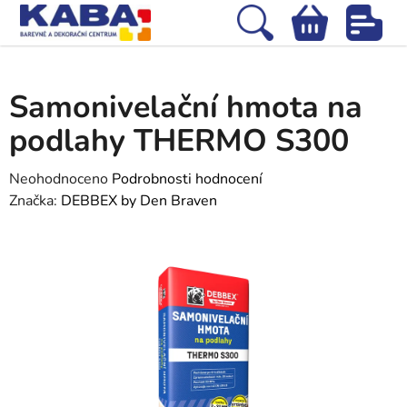
Přejít
na
Hledat
NÁKUPNÍ
obsah
Domů
/
Stavební chemie
/
Příměsi do stavebních hmot
/
Samonivelační
KOŠÍK
hmota na podlahy THERMO S300
Samonivelační hmota na
podlahy THERMO S300
Průměrné
Neohodnoceno
Podrobnosti hodnocení
hodnocení
Značka:
DEBBEX by Den Braven
produktu
je
0,0
z
5
hvězdiček.