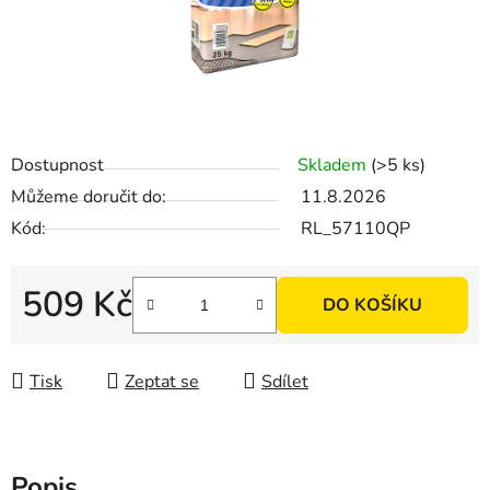
Dostupnost
Skladem
(>5 ks)
Můžeme doručit do:
11.8.2026
Kód:
RL_57110QP
509 Kč
DO KOŠÍKU
Měrná cena:
Tisk
Zeptat se
Sdílet
Popis