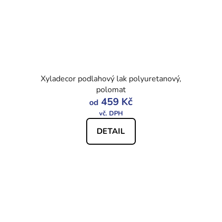
Xyladecor podlahový lak polyuretanový,
polomat
459 Kč
od
DETAIL