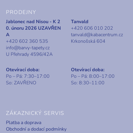
PRODEJNY
Jablonec nad Nisou - K 2
Tanvald
0. únoru 2026 UZAVŘEN
+420 606 010 202
A
tanvald@kabacentrum.cz
+420 602 360 535
Krkonošská 604
info@barvy-tapety.cz
U Přehrady 4596/42A
Otevírací doba:
Otevírací doba:
Po – Pá: 7:30–17:00
Po – Pá: 8:00–17:00
So: ZAVŘENO
So: 8:30–11:00
ZÁKAZNICKÝ SERVIS
Platba a doprava
Obchodní a dodací podmínky