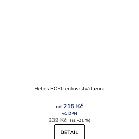
Helios BORI tenkovrstvá lazura
Průměrné
215 Kč
od
hodnocení
produktu
239 Kč
(až –21 %)
je
5,0
DETAIL
z