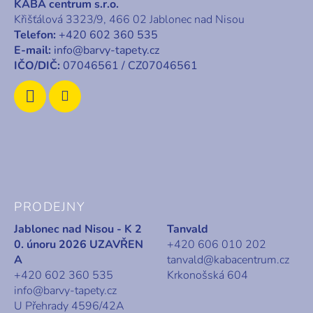
KABA centrum s.r.o.
a
Křišťálová 3323/9, 466 02 Jablonec nad Nisou
t
Telefon:
+420 602 360 535
í
E-mail:
info@barvy-tapety.cz
IČO/DIČ:
07046561 / CZ07046561
PRODEJNY
Jablonec nad Nisou - K 2
Tanvald
0. únoru 2026 UZAVŘEN
+420 606 010 202
A
tanvald@kabacentrum.cz
+420 602 360 535
Krkonošská 604
info@barvy-tapety.cz
U Přehrady 4596/42A