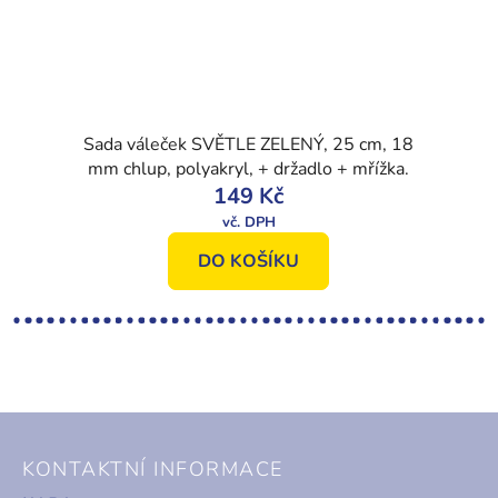
Sada váleček SVĚTLE ZELENÝ, 25 cm, 18
mm chlup, polyakryl, + držadlo + mřížka.
149 Kč
DO KOŠÍKU
Z
á
KONTAKTNÍ INFORMACE
p