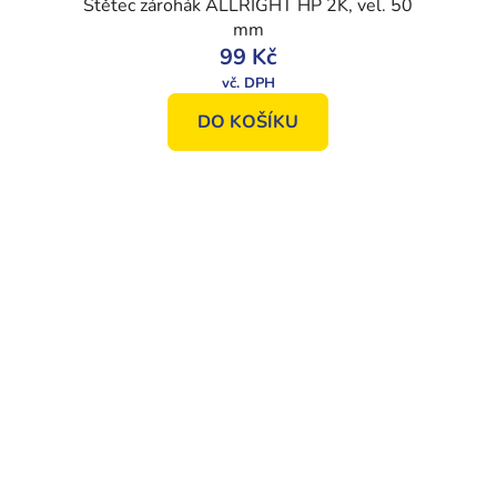
Štětec zárohák ALLRIGHT HP 2K, vel. 50
mm
99 Kč
DO KOŠÍKU