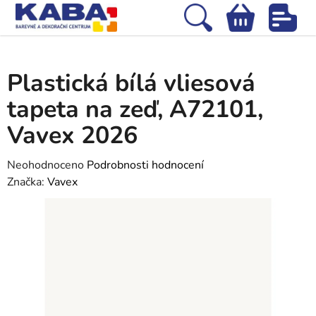
Přejít
na
Hledat
NÁKUPNÍ
obsah
Domů
/
Tapety
/
Vliesové tapety
/
Plastická bílá vliesová tapeta na zeď,
KOŠÍK
A72101, Vavex 2026
Plastická bílá vliesová
tapeta na zeď, A72101,
Vavex 2026
Průměrné
Neohodnoceno
Podrobnosti hodnocení
hodnocení
Značka:
Vavex
produktu
je
0,0
z
5
hvězdiček.