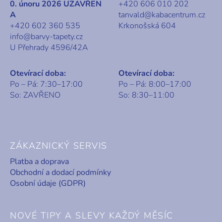
0. únoru 2026 UZAVŘEN
+420 606 010 202
A
tanvald@kabacentrum.cz
+420 602 360 535
Krkonošská 604
info@barvy-tapety.cz
U Přehrady 4596/42A
Otevírací doba:
Otevírací doba:
Po – Pá: 7:30–17:00
Po – Pá: 8:00–17:00
So: ZAVŘENO
So: 8:30–11:00
ZÁKAZNICKÝ SERVIS
Platba a doprava
Obchodní a dodací podmínky
Osobní údaje (GDPR)
NOVÉ TIPY A SLEVY KAŽDÝ MĚSÍC