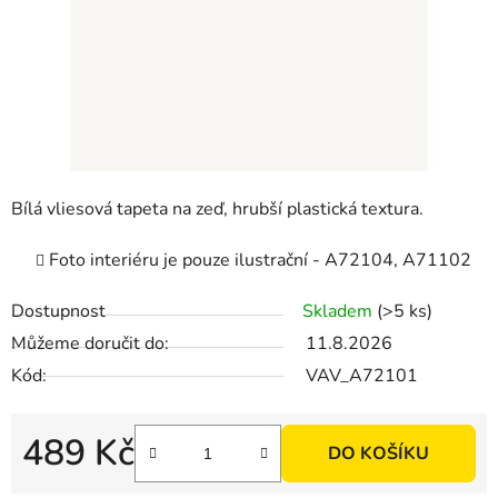
Bílá vliesová tapeta na zeď, hrubší plastická textura.
Foto interiéru je pouze ilustrační - A72104, A71102
Dostupnost
Skladem
(>5 ks)
Můžeme doručit do:
11.8.2026
Kód:
VAV_A72101
489 Kč
DO KOŠÍKU
Měrná cena: