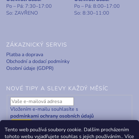
Po – Pá: 7:30–17:00
Po – Pá: 8:00–17:00
So: ZAVŘENO
So: 8:30–11:00
ZÁKAZNICKÝ SERVIS
Platba a doprava
Obchodní a dodací podmínky
Osobní údaje (GDPR)
NOVÉ TIPY A SLEVY KAŽDÝ MĚSÍC
Vložením e-mailu souhlasíte s
podmínkami ochrany osobních údajů
ODEBÍRAT
Tento web používá soubory cookie. Dalším procházením
tohoto webu vyjadřujete souhlas s jejich používáním.. Více