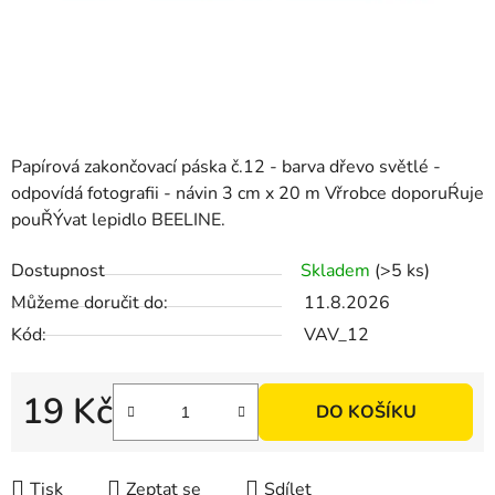
Papírová zakončovací páska č.12 - barva dřevo světlé -
odpovídá fotografii - návin 3 cm x 20 m Vřrobce doporuŔuje
pouŘÝvat lepidlo BEELINE.
Dostupnost
Skladem
(>5 ks)
Můžeme doručit do:
11.8.2026
Kód:
VAV_12
19 Kč
DO KOŠÍKU
Měrná cena:
Tisk
Zeptat se
Sdílet