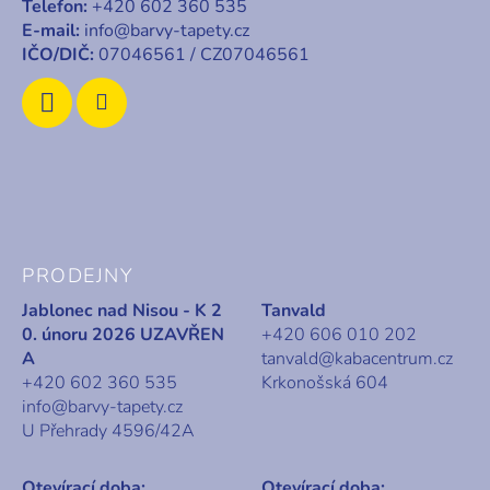
Telefon:
+420 602 360 535
í
E-mail:
info@barvy-tapety.cz
IČO/DIČ:
07046561 / CZ07046561
PRODEJNY
Jablonec nad Nisou - K 2
Tanvald
0. únoru 2026 UZAVŘEN
+420 606 010 202
A
tanvald@kabacentrum.cz
+420 602 360 535
Krkonošská 604
info@barvy-tapety.cz
U Přehrady 4596/42A
Otevírací doba:
Otevírací doba: