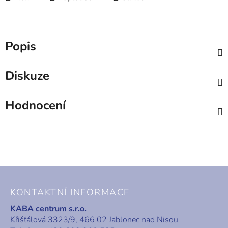
Popis
Diskuze
Hodnocení
Z
á
KONTAKTNÍ INFORMACE
p
KABA centrum s.r.o.
a
Křišťálová 3323/9, 466 02 Jablonec nad Nisou
t