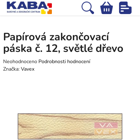
Přejít
na
Hledat
NÁKUPNÍ
obsah
Domů
/
Tapety
/
Dekorace
/
Papírová zakončovací páska č. 12, světlé
KOŠÍK
dřevo
Papírová zakončovací
páska č. 12, světlé dřevo
Průměrné
Neohodnoceno
Podrobnosti hodnocení
hodnocení
Značka:
Vavex
produktu
je
0,0
z
5
hvězdiček.