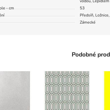
vodou, Lepidlem 
role - cm
53
ění
Předsíň, Ložnice
Zámecké
Podobné prod