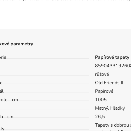
kové parametry
rie
Papírové tapety
859043319260
růžová
ce
Old Friends II
ál
Papírové
role - cm
1005
h
Matný, Hladký
ih - cm
26,5
Tapety s dobrou s
ly