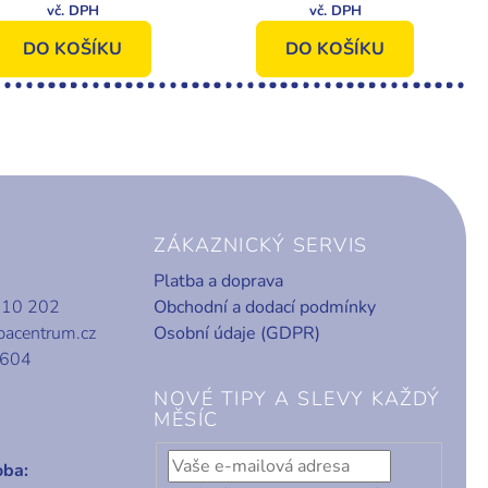
730001 Old Friends
2017, Old Friends II
II
DO KOŠÍKU
DO KOŠÍKU
ZÁKAZNICKÝ SERVIS
Platba a doprava
010 202
Obchodní a dodací podmínky
bacentrum.cz
Osobní údaje (GDPR)
 604
NOVÉ TIPY A SLEVY KAŽDÝ
MĚSÍC
oba: