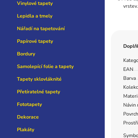
Vinylové tapety
vrstev.
Lepidla a tmely
Nářadí na tapetování
Papírové tapety
Doplň
Bordury
Katego
Samolepící folie a tapety
EAN
Barva
Tapety sklovláknité
Kolek
Přetíratelné tapety
Materi
Fototapety
Návin 
Povrc
Dekorace
Prostř
Plakáty
Symbo