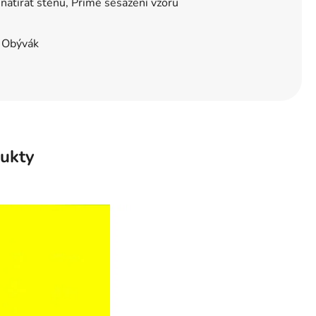
natírat stěnu, Přímé sesazení vzoru
, Obývák
ukty