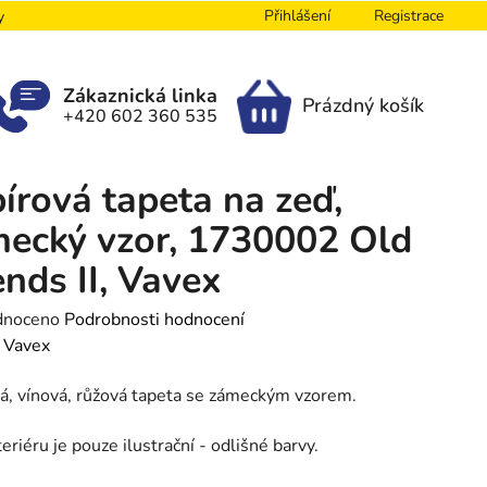
Přihlášení
Registrace
y
Zákaznická linka
Prázdný košík
+420 602 360 535
NÁKUPNÍ
KOŠÍK
írová tapeta na zeď,
ecký vzor, 1730002 Old
ends II, Vavex
né
dnoceno
Podrobnosti hodnocení
ení
:
Vavex
tu
á, vínová, růžová tapeta se zámeckým vzorem.
teriéru je pouze ilustrační - odlišné barvy.