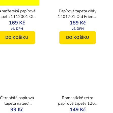
Aranžerská papírová
Papírová tapeta cihly
apeta 1112001 Old
1401701 Old Friends
Friends II, Vavex
169 Kč
II, Vavex 2025
189 Kč
DO KOŠÍKU
DO KOŠÍKU
Černobílá papírová
Romantické retro
tapeta na zeď,
papírové tapety 1264
zámecký vzor,
99 Kč
Delphine, Vavex
149 Kč