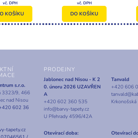
0003 London,
1
ral Kingdom,
O KOŠÍKU
DO KOŠÍKU
Vavex
KTNÍ
PRODEJNY
MACE
Jablonec nad Nisou - K 2
Tanvald
trum s.r.o.
0. únoru 2026 UZAVŘEN
+420 606 
á 3323/9, 466
A
tanvald@ka
nec nad Nisou
+420 602 360 535
Krkonošská
+420 602 36
info@barvy-tapety.cz
U Přehrady 4596/42A
y-tapety.cz
Otevírací doba:
Otevírací d
07046561 /