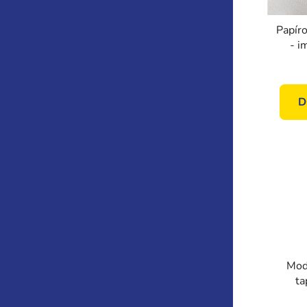
Papíro
- i
20019
D
Mod
ta
geo