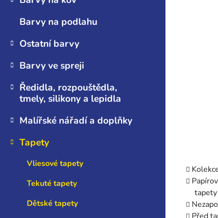
Barvy na kov
n
e
Barvy na podlahu
l
Ostatní barvy
Barvy ve spreji
Ředidla, rozpouštědla,
tmely, silikony a lepidla
Malířské nářadí a doplňky
Tapety
Vliesové tapety
Kolekce
Papírov
Tekuté tapety
tapety
Dětské tapety
Nezapom
Před ta