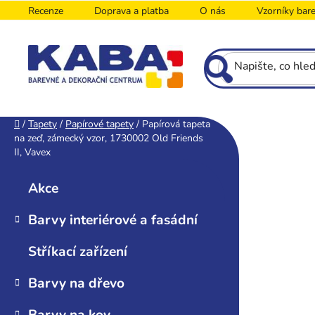
Přejít
Recenze
Doprava a platba
O nás
Vzorníky bar
na
obsah
P
Domů
/
Tapety
/
Papírové tapety
/
Papírová tapeta
na zeď, zámecký vzor, 1730002 Old Friends
o
II, Vavex
s
K
Přeskočit
t
a
kategorie
Akce
r
t
e
a
Barvy interiérové a fasádní
g
n
o
n
Stříkací zařízení
r
í
i
Barvy na dřevo
p
e
a