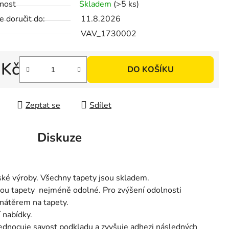
nost
Skladem
(>5 ks)
ek.
 doručit do:
11.8.2026
VAV_1730002
 Kč
DO KOŠÍKU
 cena:
Zeptat se
Sdílet
Diskuze
eské výroby. Všechny tapety jsou skladem.
jsou tapety nejméně odolné. Pro zvýšení odolnosti
 nátěrem na tapety.
 nabídky.
ednocuje savost podkladu a zvyšuje adhezi následných