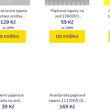
vá levná tapeta
Papírové tapety na
mitace omítky
zeď 2260001
t
00 Old Friends
129 Kč
Barcelona, Floral
59 Kč
II
Kingdom, Vavex
O KOŠÍKU
DO KOŠÍKU
erní papírová
Aranžerská papírová
peta na zeď,
tapeta 1112005 Old
metrický vzor
39 Kč
Friends II, Vavex
169 Kč