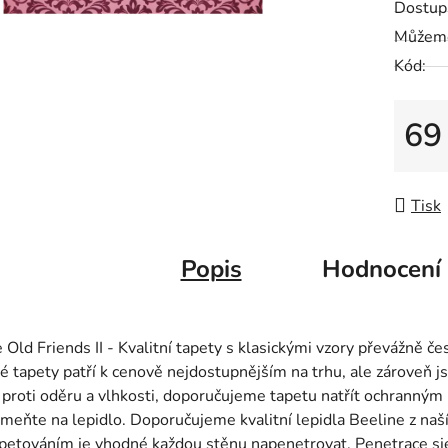
Dostup
hvězdič
Můžeme
Kód:
69
Měrná
Tisk
Popis
Hodnocení
 Old Friends II - Kvalitní tapety s klasickými vzory převážně č
é tapety patří k cenově nejdostupnějším na trhu, ale zároveň 
 proti oděru a vlhkosti, doporučujeme tapetu natřít ochranným
eňte na lepidlo. Doporučujeme kvalitní lepidla Beeline z naší
petováním je vhodné každou stěnu napenetrovat. Penetrace sj