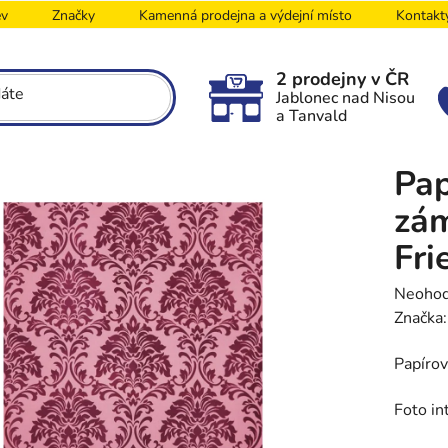
ev
Značky
Kamenná prodejna a výdejní místo
Kontakt
2 prodejny v ČR
Jablonec nad Nisou
a Tanvald
Pap
zám
Fri
Průměr
Neoho
hodnoc
Značka
produk
Papírov
je
0,0
Foto in
z
5