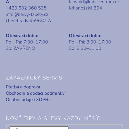
A
tanvald@kabacentrum.cz
+420 602 360 535
Krkonošská 604
info@barvy-tapety.cz
U Přehrady 4596/42A
Otevírací doba:
Otevírací doba:
Po – Pá: 7:30–17:00
Po – Pá: 8:00–17:00
So: ZAVŘENO
So: 8:30–11:00
ZÁKAZNICKÝ SERVIS
Platba a doprava
Obchodní a dodací podmínky
Osobní údaje (GDPR)
NOVÉ TIPY A SLEVY KAŽDÝ MĚSÍC