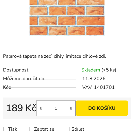
Papírová tapeta na zeď, cihly, imitace cihlové zdi.
Dostupnost
Skladem
(>5 ks)
Můžeme doručit do:
11.8.2026
Kód:
VAV_1401701
189 Kč
DO KOŠÍKU
Měrná cena:
Tisk
Zeptat se
Sdílet