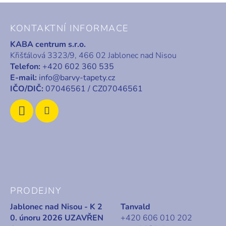
Z
á
KONTAKTNÍ INFORMACE
p
KABA centrum s.r.o.
a
Křišťálová 3323/9, 466 02 Jablonec nad Nisou
t
Telefon:
+420 602 360 535
í
E-mail:
info@barvy-tapety.cz
IČO/DIČ:
07046561 / CZ07046561
PRODEJNY
Jablonec nad Nisou - K 2
Tanvald
0. únoru 2026 UZAVŘEN
+420 606 010 202