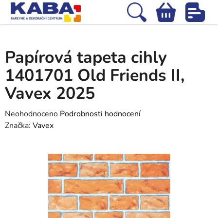
Přejít
na
Hledat
NÁKUPNÍ
obsah
Domů
/
Tapety
/
Papírové tapety
/
Papírová tapeta cihly 1401701 Old
KOŠÍK
Friends II, Vavex 2025
Papírová tapeta cihly
1401701 Old Friends II,
Vavex 2025
Průměrné
Neohodnoceno
Podrobnosti hodnocení
hodnocení
Značka:
Vavex
produktu
je
0,0
z
5
hvězdiček.