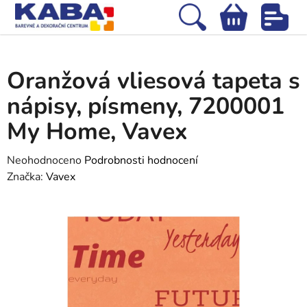
Přejít
na
Hledat
NÁKUPNÍ
obsah
Domů
/
Tapety
/
Vliesové tapety
/
Oranžová vliesová tapeta s nápisy,
KOŠÍK
písmeny, 7200001 My Home, Vavex
Oranžová vliesová tapeta s
nápisy, písmeny, 7200001
My Home, Vavex
Průměrné
Neohodnoceno
Podrobnosti hodnocení
hodnocení
Značka:
Vavex
produktu
je
0,0
z
5
hvězdiček.