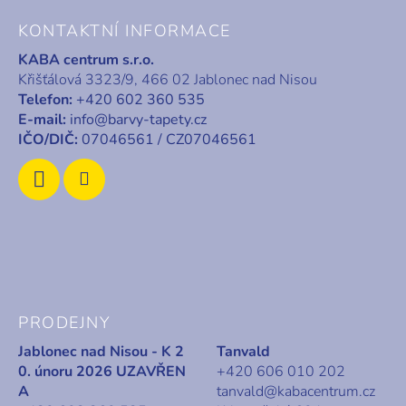
á
KONTAKTNÍ INFORMACE
p
KABA centrum s.r.o.
a
Křišťálová 3323/9, 466 02 Jablonec nad Nisou
t
Telefon:
+420 602 360 535
í
E-mail:
info@barvy-tapety.cz
IČO/DIČ:
07046561 / CZ07046561
PRODEJNY
Jablonec nad Nisou - K 2
Tanvald
0. únoru 2026 UZAVŘEN
+420 606 010 202
A
tanvald@kabacentrum.cz