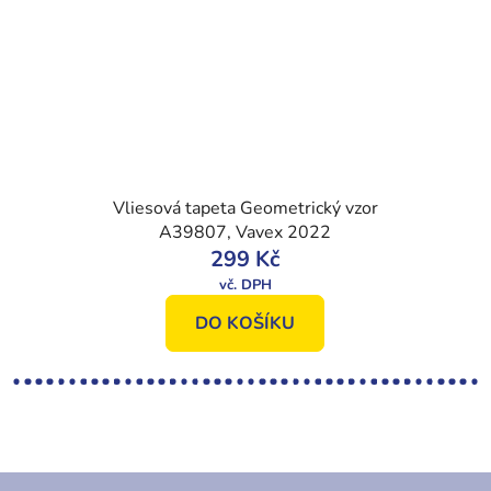
Vliesová tapeta Geometrický vzor
A39807, Vavex 2022
299 Kč
DO KOŠÍKU
Z