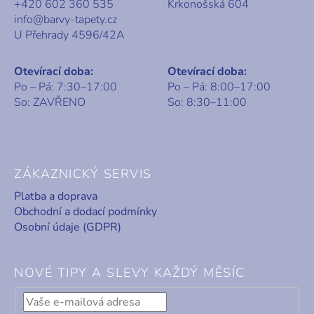
+420 602 360 535
Krkonošská 604
info@barvy-tapety.cz
U Přehrady 4596/42A
Otevírací doba:
Otevírací doba:
Po – Pá: 7:30–17:00
Po – Pá: 8:00–17:00
So: ZAVŘENO
So: 8:30–11:00
ZÁKAZNICKÝ SERVIS
Platba a doprava
Obchodní a dodací podmínky
Osobní údaje (GDPR)
NOVÉ TIPY A SLEVY KAŽDÝ MĚSÍC