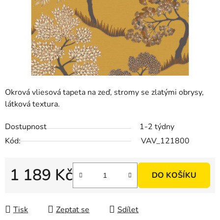
Okrová vliesová tapeta na zeď, stromy se zlatými obrysy,
látková textura.
Dostupnost
1-2 týdny
Kód:
VAV_121800
1 189 Kč
DO KOŠÍKU
Měrná cena:
Tisk
Zeptat se
Sdílet