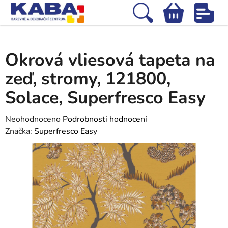
Přejít
na
Hledat
NÁKUPNÍ
obsah
Domů
/
Tapety
/
Vliesové tapety
/
Okrová vliesová tapeta na zeď, stromy,
KOŠÍK
121800, Solace, Superfresco Easy
Okrová vliesová tapeta na
zeď, stromy, 121800,
Solace, Superfresco Easy
Průměrné
Neohodnoceno
Podrobnosti hodnocení
hodnocení
Značka:
Superfresco Easy
produktu
je
0,0
z
5
hvězdiček.