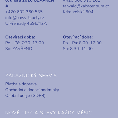
0. únoru 2026 UZAVŘEN
+420 606 010 202
A
tanvald@kabacentrum.cz
+420 602 360 535
Krkonošská 604
info@barvy-tapety.cz
U Přehrady 4596/42A
Otevírací doba:
Otevírací doba:
Po – Pá: 7:30–17:00
Po – Pá: 8:00–17:00
So: ZAVŘENO
So: 8:30–11:00
ZÁKAZNICKÝ SERVIS
Platba a doprava
Obchodní a dodací podmínky
Osobní údaje (GDPR)
NOVÉ TIPY A SLEVY KAŽDÝ MĚSÍC