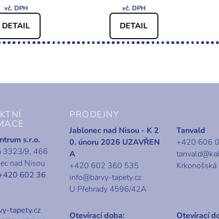
DETAIL
DETAIL
KTNÍ
PRODEJNY
MACE
Jablonec nad Nisou - K 2
Tanvald
trum s.r.o.
0. únoru 2026 UZAVŘEN
+420 606 
á 3323/9, 466
A
tanvald@ka
nec nad Nisou
+420 602 360 535
Krkonošská
+420 602 36
info@barvy-tapety.cz
U Přehrady 4596/42A
y-tapety.cz
Otevírací doba:
Otevírací d