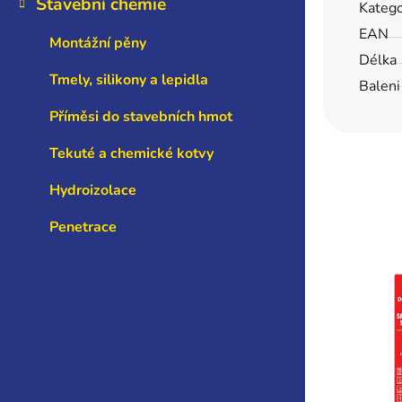
Stavební chemie
Katego
EAN
Montážní pěny
Délka
Tmely, silikony a lepidla
Baleni
Příměsi do stavebních hmot
Tekuté a chemické kotvy
Hydroizolace
Penetrace