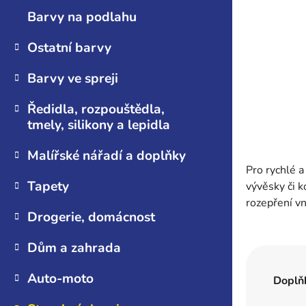
n
Barvy na podlahu
e
l
Ostatní barvy
Barvy ve spreji
Ředidla, rozpouštědla,
tmely, silikony a lepidla
Malířské nářadí a doplňky
Pro rychlé 
Tapety
vývěsky či 
rozepření vn
Drogerie, domácnost
Dům a zahrada
Auto-moto
Doplň