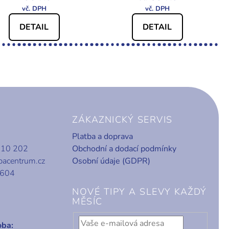
DETAIL
DETAIL
ZÁKAZNICKÝ SERVIS
Platba a doprava
010 202
Obchodní a dodací podmínky
bacentrum.cz
Osobní údaje (GDPR)
 604
NOVÉ TIPY A SLEVY KAŽDÝ
MĚSÍC
oba: