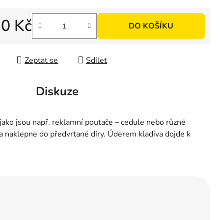
30 Kč
DO KOŠÍKU
 cena:
Zeptat se
Sdílet
Diskuze
jako jsou např. reklamní poutače – cedule nebo různé
a naklepne do předvrtané díry. Úderem kladiva dojde k