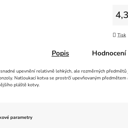
4,
Měrná
Tisk
Popis
Hodnocení
a snadné upevnění relativně lehkých, ale rozměrných předmětů 
konzoly. Natloukací kotva se prostrčí upevňovaným předmětem 
ějšího pláště kotvy.
kové parametry