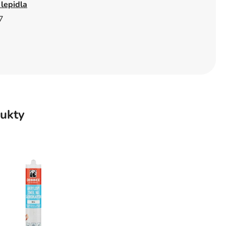
 lepidla
7
ukty