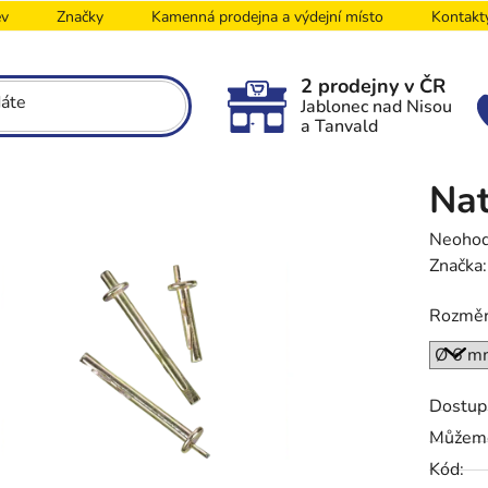
ev
Značky
Kamenná prodejna a výdejní místo
Kontakt
2 prodejny v ČR
Jablonec nad Nisou
a Tanvald
Nat
Průměr
Neoho
hodnoc
Značka
produk
Rozmě
je
0,0
z
5
Dostup
hvězdič
Můžeme
Kód: