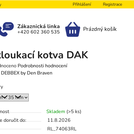
Přihlášení
Registrace
y
Zákaznická linka
Prázdný košík
+420 602 360 535
NÁKUPNÍ
KOŠÍK
loukací kotva DAK
né
dnoceno
Podrobnosti hodnocení
ení
:
DEBBEX by Den Braven
tu
ry
nost
Skladem
(>5 ks)
ek.
 doručit do:
11.8.2026
RL_74063RL