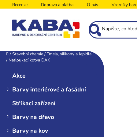
Přejít
Recenze
Doprava a platba
O nás
Vzorníky bar
na
obsah
P
Domů
/
Stavební chemie
/
Tmely, silikony a lepidla
/
Natloukací kotva DAK
o
K
Přeskočit
s
a
kategorie
Akce
t
t
r
e
Barvy interiérové a fasádní
g
a
o
n
Stříkací zařízení
r
n
i
í
Barvy na dřevo
e
p
Barvy na kov
a