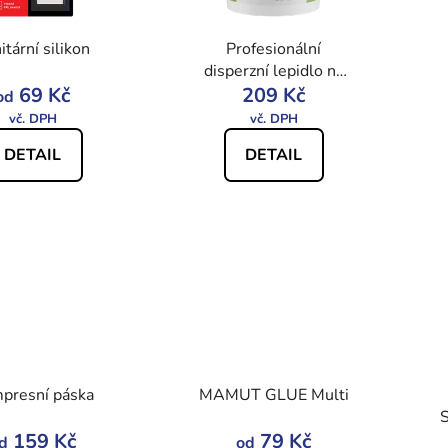
itární silikon
Profesionální
disperzní lepidlo na
69 Kč
podlahy PRO 7600
209 Kč
od
DETAIL
DETAIL
presní páska
MAMUT GLUE Multi
159 Kč
79 Kč
d
od