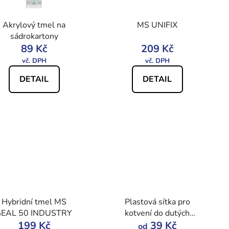
Akrylový tmel na
MS UNIFIX
sádrokartony
89 Kč
209 Kč
DETAIL
DETAIL
Hybridní tmel MS
Plastová sítka pro
SEAL 50 INDUSTRY
kotvení do dutých
199 Kč
materiálů v blistru
39 Kč
od