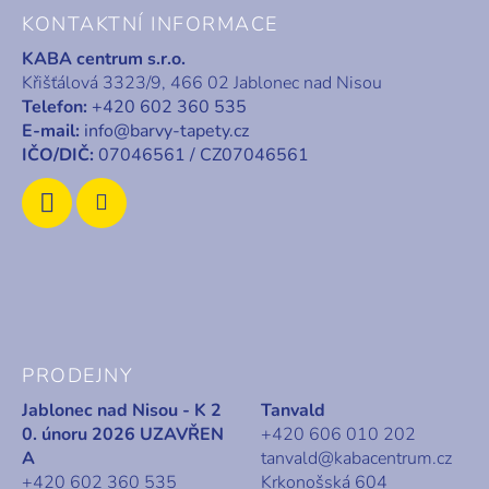
á
KONTAKTNÍ INFORMACE
p
KABA centrum s.r.o.
a
Křišťálová 3323/9, 466 02 Jablonec nad Nisou
t
Telefon:
+420 602 360 535
í
E-mail:
info@barvy-tapety.cz
IČO/DIČ:
07046561 / CZ07046561
PRODEJNY
Jablonec nad Nisou - K 2
Tanvald
0. únoru 2026 UZAVŘEN
+420 606 010 202
A
tanvald@kabacentrum.cz
+420 602 360 535
Krkonošská 604