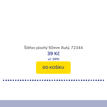
Štětec plochý 50mm žlutý, 72344
39 Kč
DO KOŠÍKU
Z