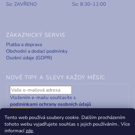
So: ZAVŘENO
So: 8:30–11:00
ZÁKAZNICKÝ SERVIS
Platba a doprava
Obchodní a dodací podmínky
Osobní údaje (GDPR)
NOVÉ TIPY A SLEVY KAŽDÝ MĚSÍC
Vložením e-mailu souhlasíte s
podmínkami ochrany osobních údajů
ODEBÍRAT
Tento web používá soubory cookie. Dalším procházením
tohoto webu vyjadřujete souhlas s jejich používáním.. Více
informací
zde
.