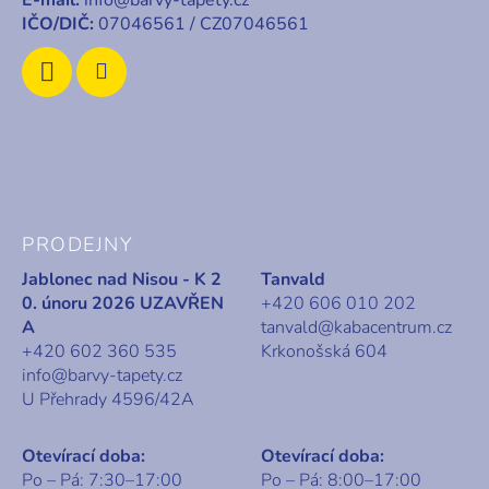
E-mail:
info@barvy-tapety.cz
IČO/DIČ:
07046561 / CZ07046561
PRODEJNY
Jablonec nad Nisou - K 2
Tanvald
0. únoru 2026 UZAVŘEN
+420 606 010 202
A
tanvald@kabacentrum.cz
+420 602 360 535
Krkonošská 604
info@barvy-tapety.cz
U Přehrady 4596/42A
Otevírací doba:
Otevírací doba:
Po – Pá: 7:30–17:00
Po – Pá: 8:00–17:00