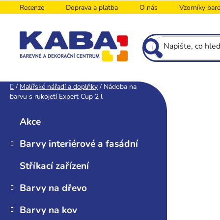
Přejít
Recenze
Doprava a platba
O nás
Vzorníky bar
na
obsah
P
Domů
/
Malířské nářadí a doplňky
/
Nádoba na
barvu s rukojetí Expert Cup 2 l
o
K
Přeskočit
s
a
kategorie
Akce
t
t
r
e
Barvy interiérové a fasádní
g
a
o
n
Stříkací zařízení
r
n
i
í
Barvy na dřevo
e
p
Barvy na kov
a