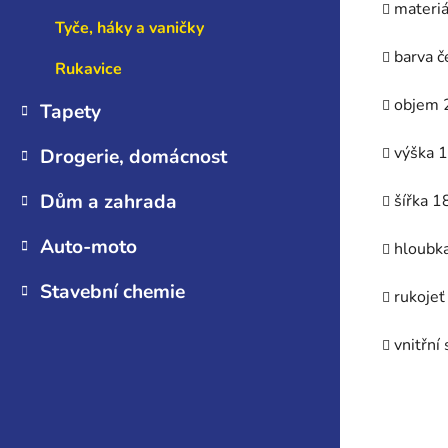
materiá
Tyče, háky a vaničky
barva č
Rukavice
objem 2
Tapety
výška 
Drogerie, domácnost
Dům a zahrada
šířka 1
Auto-moto
hloubk
Stavební chemie
rukojeť
vnitřní 