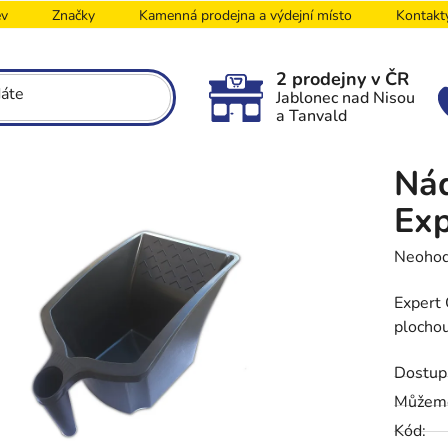
ev
Značky
Kamenná prodejna a výdejní místo
Kontakt
2 prodejny v ČR
Jablonec nad Nisou
a Tanvald
Nád
Exp
Průměr
Neoho
hodnoc
Expert 
produk
plochou
je
0,0
Dostup
z
5
Můžeme
hvězdič
Kód: