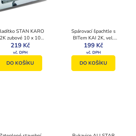
ladítko STAN KARO
Spárovací špachtle s
2K zubové 10 x 10
BITem KAI 2K, vel.
m, vel. 28 x 13 cm.
219 Kč
199 Kč
150 mm
DO KOŠÍKU
DO KOŠÍKU
Zateplené stavební
Rukavice ALLSTAR