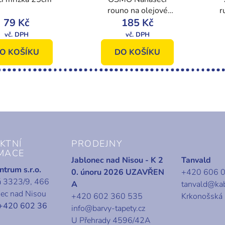
rouno na olejové
r
79 Kč
barvy 95x155mm
185 Kč
O KOŠÍKU
DO KOŠÍKU
KTNÍ
PRODEJNY
MACE
Jablonec nad Nisou - K 2
Tanvald
trum s.r.o.
0. únoru 2026 UZAVŘEN
+420 606 
á 3323/9, 466
A
tanvald@ka
nec nad Nisou
+420 602 360 535
Krkonošská
+420 602 36
info@barvy-tapety.cz
U Přehrady 4596/42A