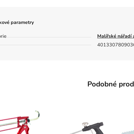
kové parametry
rie
Malířské nářadí 
401330780903
Podobné prod