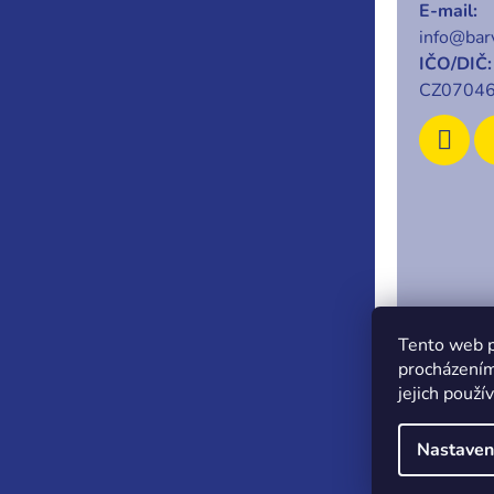
E-mail:
info@barv
IČO/DIČ:
CZ0704
Copyrigh
Tento web p
procházením
jejich použí
Nastaven