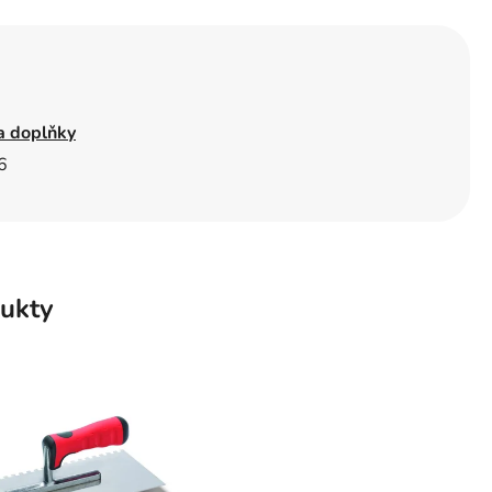
a doplňky
6
ukty