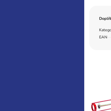
Doplň
Katego
EAN