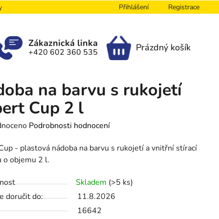
Přihlášení
Registrace
y
Zákaznická linka
Prázdný košík
+420 602 360 535
NÁKUPNÍ
KOŠÍK
oba na barvu s rukojetí
ert Cup 2 l
né
dnoceno
Podrobnosti hodnocení
ení
Cup - plastová nádoba na barvu s rukojetí a vnitřní stírací
tu
 o objemu 2 l.
nost
Skladem
(>5 ks)
 doručit do:
11.8.2026
ek.
16642