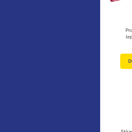
Pro
le
MARA
sk
D
Stíra