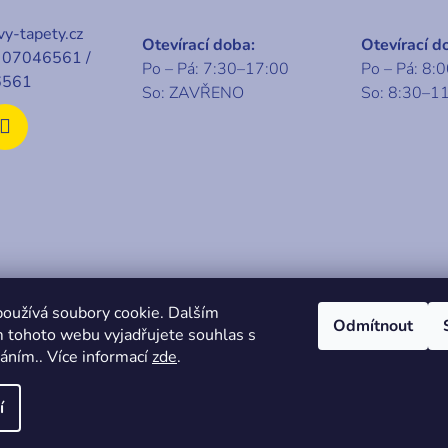
y-tapety.cz
Otevírací doba:
Otevírací d
07046561 /
Po – Pá: 7:30–17:00
Po – Pá: 8:
6561
So: ZAVŘENO
So: 8:30–1
t 2026
KABA centrum
. Všechna práva vyhrazena.
oužívá soubory cookie. Dalším
Odmítnout
 tohoto webu vyjadřujete souhlas s
váním.. Více informací
zde
.
í