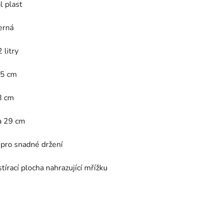
l plast
erná
 litry
15 cm
8 cm
a 29 cm
 pro snadné držení
stírací plocha nahrazující mřížku