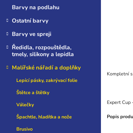
n
Barvy na podlahu
e
l
Ostatní barvy
Barvy ve spreji
Ředidla, rozpouštědla,
tmely, silikony a lepidla
Malířské nářadí a doplňky
Kompletní s
Lepící pásky, zakrývací folie
Štětce a štětky
Expert Cup -
Válečky
Popis produ
Špachtle, hladítka a nože
Brusivo