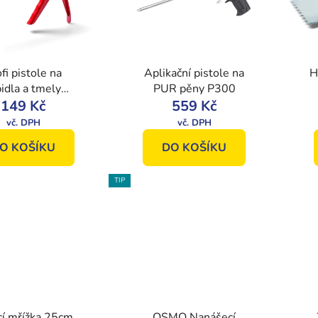
fi pistole na
Aplikační pistole na
H
pidla a tmely
PUR pěny P300
THON, ocelový
149 Kč
559 Kč
m
elet, 310 ml
O KOŠÍKU
DO KOŠÍKU
TIP
cí mřížka 25cm
OSMO Nanášecí