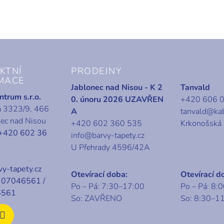
KTNÍ
PRODEJNY
MACE
Jablonec nad Nisou - K 2
Tanvald
trum s.r.o.
0. únoru 2026 UZAVŘEN
+420 606 
á 3323/9, 466
A
tanvald@ka
nec nad Nisou
+420 602 360 535
Krkonošská
+420 602 36
info@barvy-tapety.cz
U Přehrady 4596/42A
y-tapety.cz
Otevírací doba:
Otevírací d
07046561 /
Po – Pá: 7:30–17:00
Po – Pá: 8:
6561
So: ZAVŘENO
So: 8:30–1