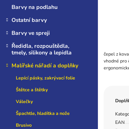
n
Barvy na podlahu
e
l
Ostatní barvy
Barvy ve spreji
Ředidla, rozpouštědla,
tmely, silikony a lepidla
čepel z kov
vhodné pro č
Malířské nářadí a doplňky
ergonomické
Lepící pásky, zakrývací folie
Štětce a štětky
Doplň
Válečky
Špachtle, hladítka a nože
Katego
EAN
Brusivo