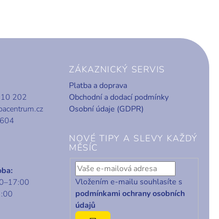
ZÁKAZNICKÝ SERVIS
Platba a doprava
010 202
Obchodní a dodací podmínky
bacentrum.cz
Osobní údaje (GDPR)
 604
NOVÉ TIPY A SLEVY KAŽDÝ
MĚSÍC
oba:
Vložením e-mailu souhlasíte s
00–17:00
podmínkami ochrany osobních
1:00
údajů