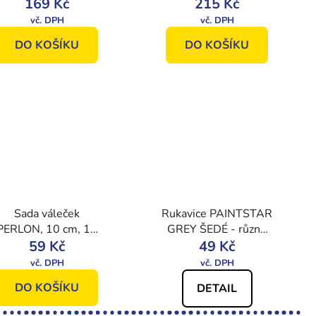
vel. 120 x 30 mm
169 Kč
215 Kč
DO KOŠÍKU
DO KOŠÍKU
Sada váleček
Rukavice PAINTSTAR
PERLON, 10 cm, 12
GREY ŠEDÉ - různé
m chlup + vanička +
59 Kč
velikosti
49 Kč
držadlo.
DO KOŠÍKU
DETAIL