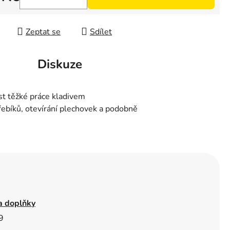
 cena:
Zeptat se
Sdílet
Diskuze
st těžké práce kladivem
hřebíků, otevírání plechovek a podobně
a doplňky
9