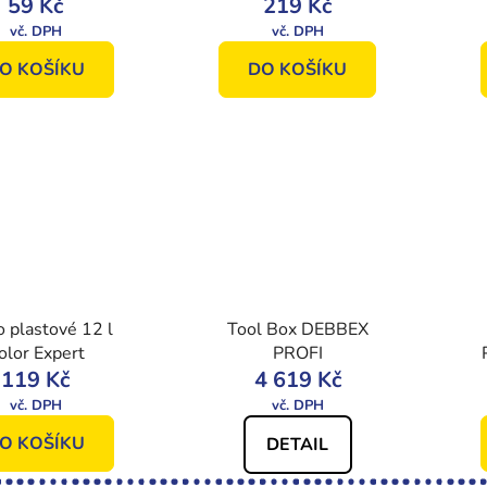
59 Kč
FS TWIST, na
219 Kč
vysunovací násadu,
vel. 120 mm
O KOŠÍKU
DO KOŠÍKU
 plastové 12 l
Tool Box DEBBEX
olor Expert
PROFI
119 Kč
4 619 Kč
m
O KOŠÍKU
DETAIL