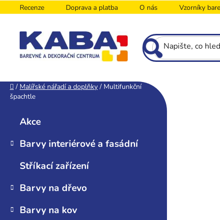
Přejít
Recenze
Doprava a platba
O nás
Vzorníky bar
na
obsah
P
Domů
/
Malířské nářadí a doplňky
/
Multifunkční
špachtle
o
K
Přeskočit
s
a
kategorie
Akce
t
t
r
e
Barvy interiérové a fasádní
g
a
o
n
Stříkací zařízení
r
n
i
í
Barvy na dřevo
e
p
Barvy na kov
a