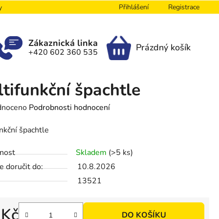
Přihlášení
Registrace
y
Zákaznická linka
Prázdný košík
+420 602 360 535
NÁKUPNÍ
KOŠÍK
tifunkční špachtle
né
dnoceno
Podrobnosti hodnocení
ení
nkční špachtle
tu
nost
Skladem
(>5 ks)
 doručit do:
10.8.2026
13521
ek.
 Kč
DO KOŠÍKU