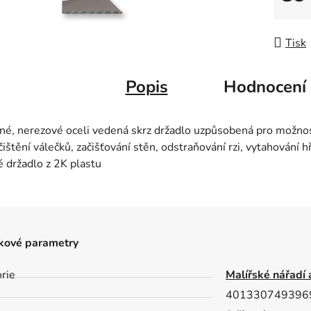
Měrná
Tisk
Popis
Hodnocení
ané, nerezové oceli vedená skrz držadlo uzpůsobená pro možno
ištění válečků, začišťování stěn, odstraňování rzi, vytahování 
 držadlo z 2K plastu
kové parametry
rie
Malířské nářadí 
401330749396