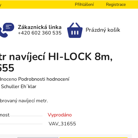
Přihlášení
Registrace
y
Zákaznická linka
Prázdný košík
+420 602 360 535
NÁKUPNÍ
KOŠÍK
r navíjecí HI-LOCK 8m,
655
né
dnoceno
Podrobnosti hodnocení
ení
:
Schuller Eh´klar
tu
brovaný navíjecí metr.
nost
Vyprodáno
VAV_31655
ek.