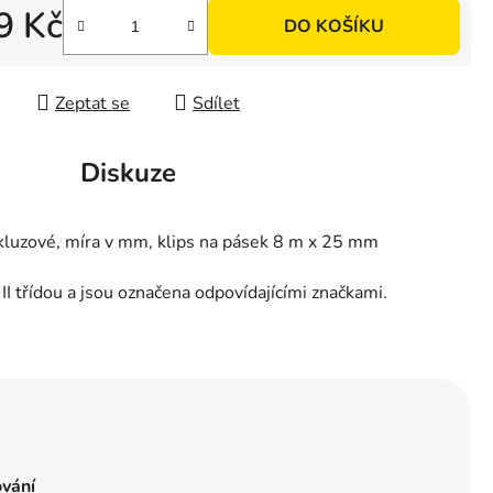
9 Kč
DO KOŠÍKU
 cena:
Zeptat se
Sdílet
Diskuze
skluzové, míra v mm, klips na pásek 8 m x 25 mm
II třídou a jsou označena odpovídajícími značkami.
ování