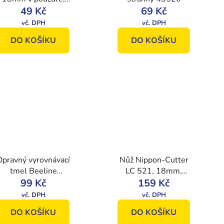
SK5, 18 mm SB
49 Kč
69 Kč
/10ks bal
DO KOŠÍKU
DO KOŠÍKU
Opravný vyrovnávací
Nůž Nippon-Cutter
tmel Beeline
LC 521, 18mm,
Professional 1kg
99 Kč
159 Kč
30540
DO KOŠÍKU
DO KOŠÍKU