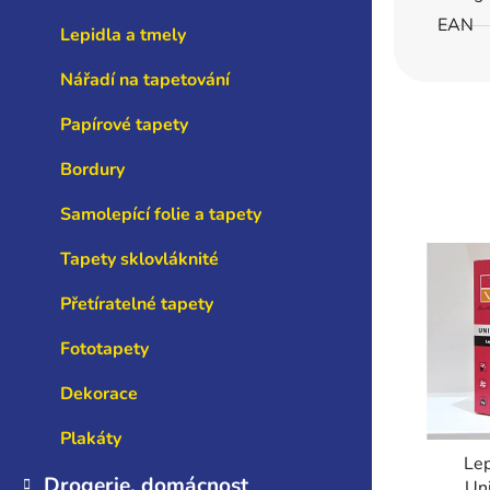
EAN
Lepidla a tmely
Nářadí na tapetování
Papírové tapety
Bordury
Samolepící folie a tapety
Tapety sklovláknité
Přetíratelné tapety
Fototapety
Dekorace
Plakáty
Lep
Drogerie, domácnost
Un