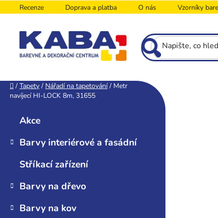
Přejít
Recenze
Doprava a platba
O nás
Vzorníky bar
na
obsah
P
Domů
/
Tapety
/
Nářadí na tapetování
/
Metr
navíjecí HI-LOCK 8m, 31655
o
K
Přeskočit
s
a
kategorie
Akce
t
t
r
e
Barvy interiérové a fasádní
g
a
o
n
Stříkací zařízení
r
n
i
í
Barvy na dřevo
e
p
Barvy na kov
a