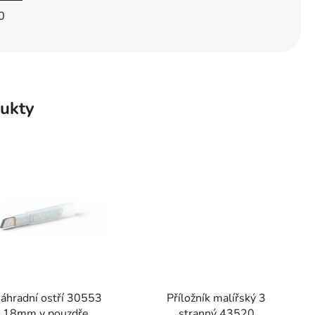
0
ukty
áhradní ostří 30553
Příložník malířský 3
18mm v pouzdře,
stranný 43520