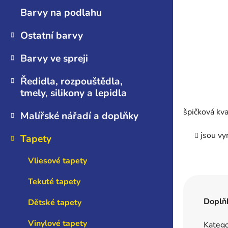
n
Barvy na podlahu
e
l
Ostatní barvy
Barvy ve spreji
Ředidla, rozpouštědla,
tmely, silikony a lepidla
špičková kva
Malířské nářadí a doplňky
jsou vy
Tapety
Vliesové tapety
Tekuté tapety
Doplň
Dětské tapety
Vinylové tapety
Katego