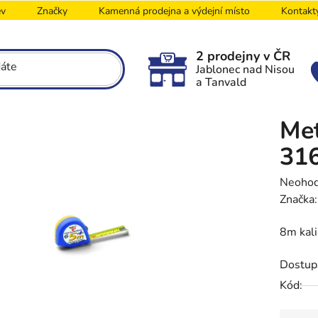
ev
Značky
Kamenná prodejna a výdejní místo
Kontakt
2 prodejny v ČR
Jablonec nad Nisou
a Tanvald
Met
31
Průměr
Neoho
hodnoc
Značka
produk
8m kali
je
0,0
Dostup
z
5
Kód:
hvězdič