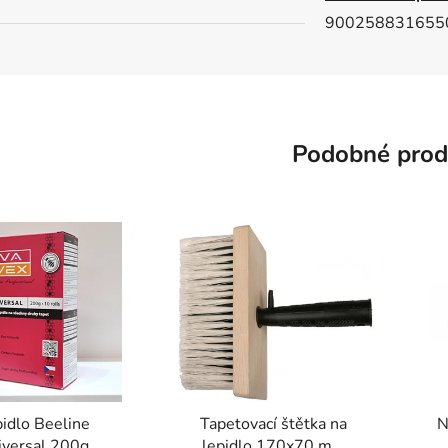
900258831655
Podobné prod
idlo Beeline
Tapetovací štětka na
N
iversal 200g
lepidlo 170x70 mm