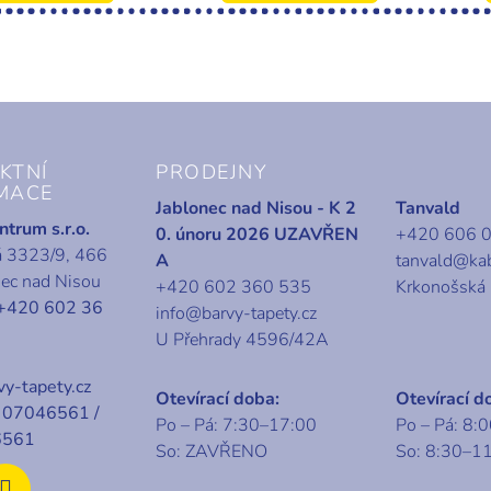
KTNÍ
PRODEJNY
MACE
Jablonec nad Nisou - K 2
Tanvald
trum s.r.o.
0. únoru 2026 UZAVŘEN
+420 606 
á 3323/9, 466
A
tanvald@ka
nec nad Nisou
+420 602 360 535
Krkonošská
+420 602 36
info@barvy-tapety.cz
U Přehrady 4596/42A
y-tapety.cz
Otevírací doba:
Otevírací d
07046561 /
Po – Pá: 7:30–17:00
Po – Pá: 8:
6561
So: ZAVŘENO
So: 8:30–1