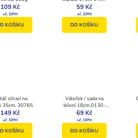
109 Kč
Hardy, Angatra
59 Kč
O KOŠÍKU
DO KOŠÍKU
táč stírací na
Váleček / sada na
y 35cm, 30765
bílení 18cm,0130-
149 Kč
544018, Kaem
69 Kč
O KOŠÍKU
DO KOŠÍKU