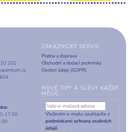
ZÁKAZNICKÝ SERVIS
Platba a doprava
010 202
Obchodní a dodací podmínky
bacentrum.cz
Osobní údaje (GDPR)
 604
NOVÉ TIPY A SLEVY KAŽDÝ
MĚSÍC
oba:
Vložením e-mailu souhlasíte s
00–17:00
podmínkami ochrany osobních
1:00
údajů