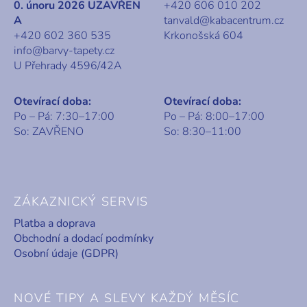
0. únoru 2026 UZAVŘEN
+420 606 010 202
A
tanvald@kabacentrum.cz
+420 602 360 535
Krkonošská 604
info@barvy-tapety.cz
U Přehrady 4596/42A
Otevírací doba:
Otevírací doba:
Po – Pá: 7:30–17:00
Po – Pá: 8:00–17:00
So: ZAVŘENO
So: 8:30–11:00
ZÁKAZNICKÝ SERVIS
Platba a doprava
Obchodní a dodací podmínky
Osobní údaje (GDPR)
NOVÉ TIPY A SLEVY KAŽDÝ MĚSÍC