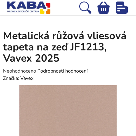
Přejít
na
Hledat
NÁKUPNÍ
obsah
Domů
/
Tapety
/
Vliesové tapety
/
Metalická růžová vliesová tapeta na zeď
KOŠÍK
JF1213, Vavex 2025
Metalická růžová vliesová
tapeta na zeď JF1213,
Vavex 2025
Průměrné
Neohodnoceno
Podrobnosti hodnocení
hodnocení
Značka:
Vavex
produktu
je
0,0
z
5
hvězdiček.