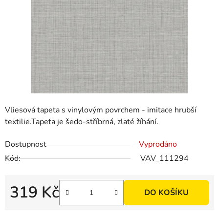
Vliesová tapeta s vinylovým povrchem - imitace hrubší
textilie.Tapeta je šedo-stříbrná, zlaté žíhání.
Dostupnost
Vyprodáno
Kód:
VAV_111294
319 Kč
DO KOŠÍKU
Měrná cena: