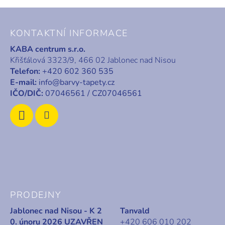
Z
á
KONTAKTNÍ INFORMACE
p
KABA centrum s.r.o.
a
Křišťálová 3323/9, 466 02 Jablonec nad Nisou
t
Telefon:
+420 602 360 535
í
E-mail:
info@barvy-tapety.cz
IČO/DIČ:
07046561 / CZ07046561
PRODEJNY
Jablonec nad Nisou - K 2
Tanvald
0. únoru 2026 UZAVŘEN
+420 606 010 202