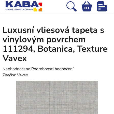
Přejít
na
Hledat
NÁKUPNÍ
obsah
Domů
/
Tapety
/
Vliesové tapety
/
Luxusní vliesová tapeta s vinylovým
KOŠÍK
povrchem 111294, Botanica, Texture Vavex
Luxusní vliesová tapeta s
vinylovým povrchem
111294, Botanica, Texture
Vavex
Průměrné
Neohodnoceno
Podrobnosti hodnocení
hodnocení
Značka:
Vavex
produktu
je
0,0
z
5
hvězdiček.