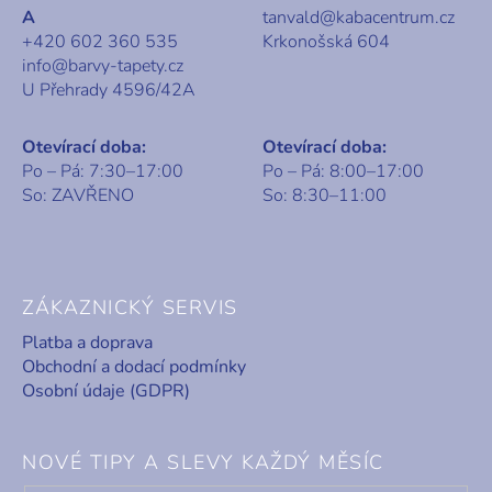
A
tanvald@kabacentrum.cz
+420 602 360 535
Krkonošská 604
info@barvy-tapety.cz
U Přehrady 4596/42A
Otevírací doba:
Otevírací doba:
Po – Pá: 7:30–17:00
Po – Pá: 8:00–17:00
So: ZAVŘENO
So: 8:30–11:00
ZÁKAZNICKÝ SERVIS
Platba a doprava
Obchodní a dodací podmínky
Osobní údaje (GDPR)
NOVÉ TIPY A SLEVY KAŽDÝ MĚSÍC