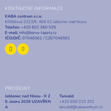
á
KONTAKTNÍ INFORMACE
p
KABA centrum s.r.o.
a
Křišťálová 3323/9, 466 02 Jablonec nad Nisou
t
Telefon:
+420 602 360 535
í
E-mail:
info@barvy-tapety.cz
IČO/DIČ:
07046561 / CZ07046561
PRODEJNY
Jablonec nad Nisou - K 2
Tanvald
0. únoru 2026 UZAVŘEN
+420 606 010 202
A
tanvald@kabacentrum.cz