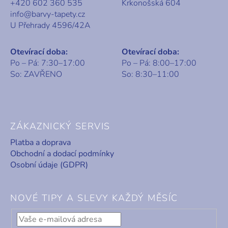
+420 602 360 535
Krkonošská 604
info@barvy-tapety.cz
U Přehrady 4596/42A
Otevírací doba:
Otevírací doba:
Po – Pá: 7:30–17:00
Po – Pá: 8:00–17:00
So: ZAVŘENO
So: 8:30–11:00
ZÁKAZNICKÝ SERVIS
Platba a doprava
Obchodní a dodací podmínky
Osobní údaje (GDPR)
NOVÉ TIPY A SLEVY KAŽDÝ MĚSÍC