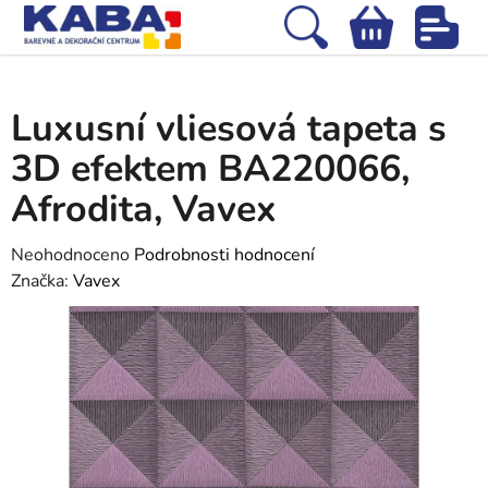
Přejít
na
Hledat
NÁKUPNÍ
obsah
Domů
/
Tapety
/
Vliesové tapety
/
Luxusní vliesová tapeta s 3D efektem
KOŠÍK
BA220066, Afrodita, Vavex
Luxusní vliesová tapeta s
3D efektem BA220066,
Afrodita, Vavex
Průměrné
Neohodnoceno
Podrobnosti hodnocení
hodnocení
Značka:
Vavex
produktu
je
0,0
z
5
hvězdiček.