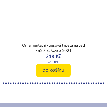
Ornamentální vliesová tapeta na zeď
8520-3, Vavex 2021
219 Kč
DO KOŠÍKU
Z