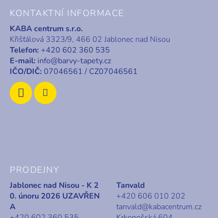
á
KONTAKTNÍ INFORMACE
p
KABA centrum s.r.o.
a
Křišťálová 3323/9, 466 02 Jablonec nad Nisou
t
Telefon:
+420 602 360 535
í
E-mail:
info@barvy-tapety.cz
IČO/DIČ:
07046561 / CZ07046561
PRODEJNY
Jablonec nad Nisou - K 2
Tanvald
0. únoru 2026 UZAVŘEN
+420 606 010 202
A
tanvald@kabacentrum.cz
+420 602 360 535
Krkonošská 604