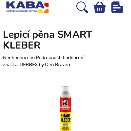
Přejít
na
Hledat
NÁKUPNÍ
obsah
Domů
/
Stavební chemie
/
Tmely, silikony a lepidla
/
Lepicí pěna SMART
KOŠÍK
KLEBER
Lepicí pěna SMART
KLEBER
Průměrné
Neohodnoceno
Podrobnosti hodnocení
hodnocení
Značka:
DEBBEX by Den Braven
produktu
je
0,0
z
5
hvězdiček.