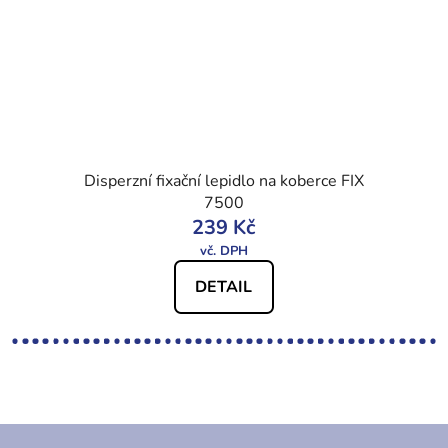
Disperzní fixační lepidlo na koberce FIX
7500
239 Kč
DETAIL
Z