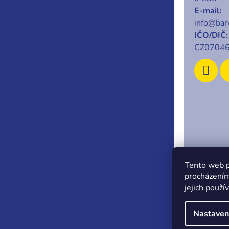
E-mail:
info@barv
IČO/DIČ:
CZ0704
Copyrigh
Tento web p
procházením
jejich použí
Nastaven