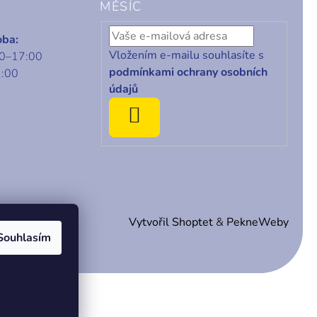
MĚSÍC
oba:
Vložením e-mailu souhlasíte s
00–17:00
podmínkami ochrany osobních
1:00
údajů
ODEBÍRAT
Vytvořil Shoptet
&
PekneWeby
Souhlasím