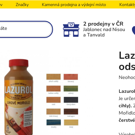
ev
Značky
Kamenná prodejna a výdejní místo
Kontakt
2 prodejny v ČR
Jablonec nad Nisou
a Tanvald
Laz
ods
Průměr
Neoho
hodnoc
Lazurol
produk
Je urč
je
cihly).
Z
0,0
Mořidlo
z
čerstv
5
hvězdič
Výrobek