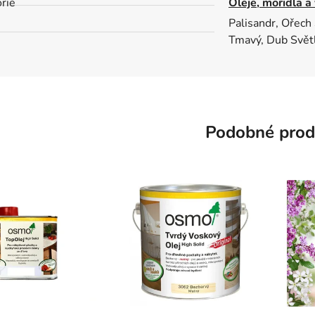
rie
Oleje, mořidla a
Palisandr, Ořech
Tmavý, Dub Světl
Podobné prod