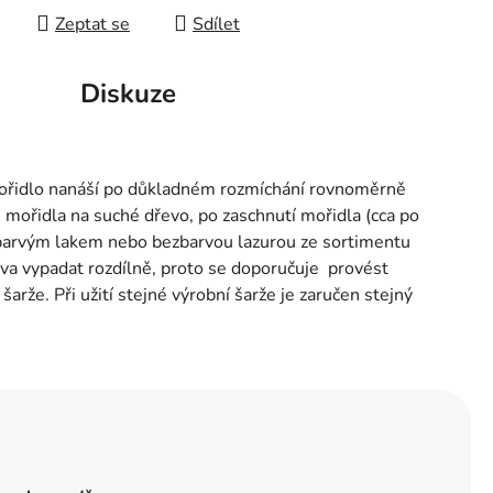
Zeptat se
Sdílet
Diskuze
mořidlo nanáší po důkladném rozmíchání rovnoměrně
 mořidla na suché dřevo, po zaschnutí mořidla (cca po
ezbarvým lakem nebo bezbarvou lazurou ze sortimentu
eva vypadat rozdílně, proto se doporučuje provést
arže. Při užití stejné výrobní šarže je zaručen stejný