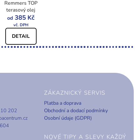
Remmers TOP
terasový olej
385 Kč
od
DETAIL
ZÁKAZNICKÝ SERVIS
Platba a doprava
010 202
Obchodní a dodací podmínky
bacentrum.cz
Osobní údaje (GDPR)
 604
NOVÉ TIPY A SLEVY KAŽDÝ