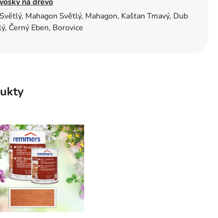
 vosky na dřevo
 Světlý, Mahagon Světlý, Mahagon, Kaštan Tmavý, Dub
ý, Černý Eben, Borovice
ukty