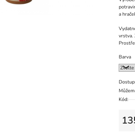
potravi
a hrače
Vydatno
vrstva.
Prostřed
Barva
Dostup
Můžeme
Kód:
13
Měrná