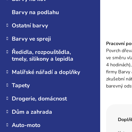
Barvy na podlahu
Ostatní barvy
Barvy ve spreji
Pracovní po
Povrch dřev
Ředidla, rozpouštědla,
ve směru vlá
tmely, silikony a lepidla
4 hodinách)
Malířské nářadí a doplňky
firmy Barvy 
zkušební nát
Tapety
barevný odst
Drogerie, domácnost
Dům a zahrada
Doplň
Auto-moto