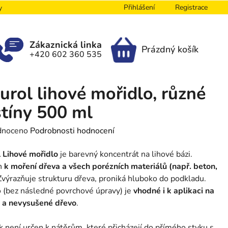
Přihlášení
Registrace
y
Zákaznická linka
Prázdný košík
+420 602 360 535
NÁKUPNÍ
KOŠÍK
urol lihové mořidlo, různé
tíny 500 ml
né
dnoceno
Podrobnosti hodnocení
ení
 Lihové mořidlo
je barevný koncentrát na lihové bázi.
tu
en
k moření dřeva a všech porézních materiálů (např. beton,
výrazňuje strukturu dřeva, proniká hluboko do podkladu.
 (bez následné povrchové úpravy) je
vhodné i k aplikaci na
é a nevysušené dřevo
.
ek.
 není určen k nátěrům, které přicházejí do přímého styku s