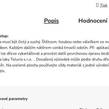
Tisk
Popis
Hodnocení
stup:
a musí být čistý a suchý. Štětcem, houbou nebo válečkem se 
ken. Každým dalším nátěrem vzniká tmavší odstín. Při aplikaci
, lze dřevo vykartáčovat a provést další povrchovou úpravu b
a laky Teluria s.r.o. . Dosažený výsledek může podle druhu dř
ěr. Na ucelené plochy používejte vždy materiál z jedné výrobní š
ín.
kové parametry