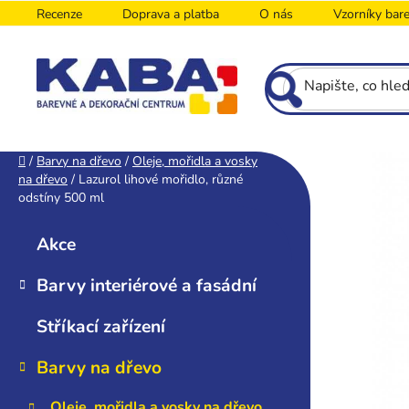
Přejít
Recenze
Doprava a platba
O nás
Vzorníky bar
na
obsah
P
Domů
/
Barvy na dřevo
/
Oleje, mořidla a vosky
na dřevo
/
Lazurol lihové mořidlo, různé
o
odstíny 500 ml
s
K
Přeskočit
t
a
kategorie
Akce
r
t
e
a
Barvy interiérové a fasádní
g
n
o
n
Stříkací zařízení
r
í
i
Barvy na dřevo
p
e
a
Oleje, mořidla a vosky na dřevo