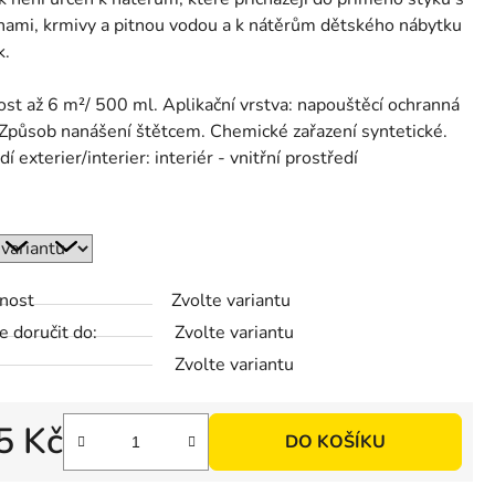
nami, krmivy a pitnou vodou a k nátěrům dětského nábytku
k.
st až 6 m²/ 500 ml. Aplikační vrstva: napouštěcí ochranná
 Způsob nanášení štětcem. Chemické zařazení syntetické.
í exterier/interier: interiér - vnitřní prostředí
nost
Zvolte variantu
 doručit do:
Zvolte variantu
Zvolte variantu
5 Kč
DO KOŠÍKU
 cena: