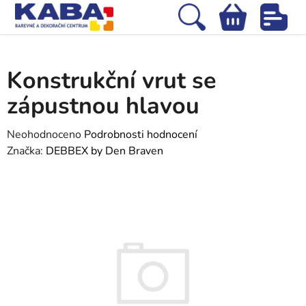
Přejít
na
Hledat
NÁKUPNÍ
obsah
Domů
/
Stavební chemie
/
Tmely, silikony a lepidla
/
Konstrukční vrut se
KOŠÍK
zápustnou hlavou
Konstrukční vrut se
zápustnou hlavou
Průměrné
Neohodnoceno
Podrobnosti hodnocení
hodnocení
Značka:
DEBBEX by Den Braven
produktu
je
0,0
z
5
hvězdiček.