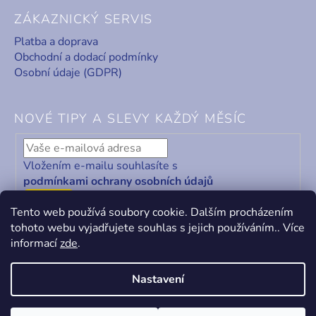
ZÁKAZNICKÝ SERVIS
Platba a doprava
Obchodní a dodací podmínky
Osobní údaje (GDPR)
NOVÉ TIPY A SLEVY KAŽDÝ MĚSÍC
Vložením e-mailu souhlasíte s
podmínkami ochrany osobních údajů
ODEBÍRAT
Tento web používá soubory cookie. Dalším procházením
tohoto webu vyjadřujete souhlas s jejich používáním.. Více
informací
zde
.
Nastavení
Vytvořil Shoptet
&
PekneWeby