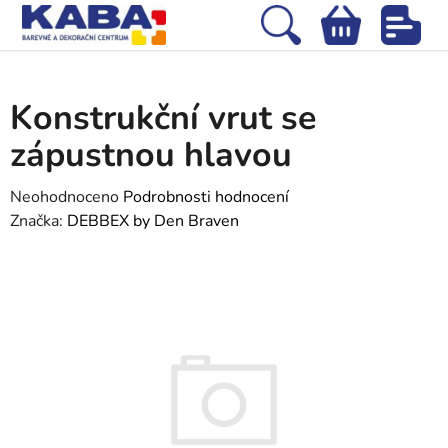
Přejít
na
Hledat
NÁKUPNÍ
obsah
Domů
/
Stavební chemie
/
Tmely, silikony a lepidla
/
Konstrukční vrut se
KOŠÍK
zápustnou hlavou
Konstrukční vrut se
zápustnou hlavou
Průměrné
Neohodnoceno
Podrobnosti hodnocení
hodnocení
Značka:
DEBBEX by Den Braven
produktu
je
0,0
z
5
hvězdiček.