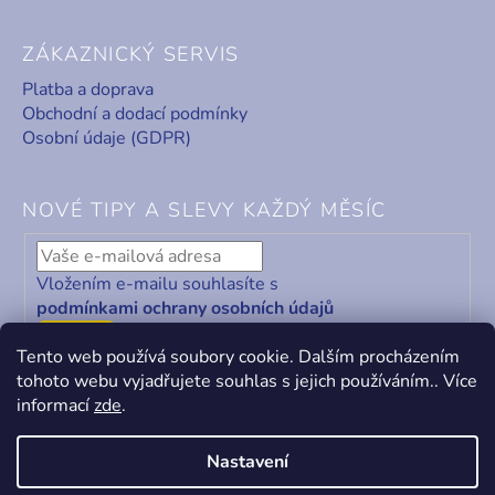
ZÁKAZNICKÝ SERVIS
Platba a doprava
Obchodní a dodací podmínky
Osobní údaje (GDPR)
NOVÉ TIPY A SLEVY KAŽDÝ MĚSÍC
Vložením e-mailu souhlasíte s
podmínkami ochrany osobních údajů
ODEBÍRAT
Tento web používá soubory cookie. Dalším procházením
tohoto webu vyjadřujete souhlas s jejich používáním.. Více
informací
zde
.
Nastavení