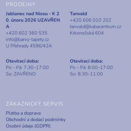
PRODEJNY
Jablonec nad Nisou - K 2
Tanvald
0. únoru 2026 UZAVŘEN
+420 606 010 202
A
tanvald@kabacentrum.cz
+420 602 360 535
Krkonošská 604
info@barvy-tapety.cz
U Přehrady 4596/42A
Otevírací doba:
Otevírací doba:
Po – Pá: 7:30–17:00
Po – Pá: 8:00–17:00
So: ZAVŘENO
So: 8:30–11:00
ZÁKAZNICKÝ SERVIS
Platba a doprava
Obchodní a dodací podmínky
Osobní údaje (GDPR)