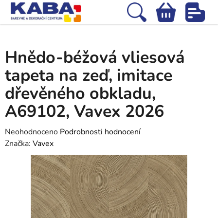
Přejít
na
Hledat
NÁKUPNÍ
obsah
Domů
/
Tapety
/
Vliesové tapety
/
Hnědo-béžová vliesová tapeta na zeď,
KOŠÍK
imitace dřevěného obkladu, A69102, Vavex 2026
Hnědo-béžová vliesová
tapeta na zeď, imitace
dřevěného obkladu,
A69102, Vavex 2026
Průměrné
Neohodnoceno
Podrobnosti hodnocení
hodnocení
Značka:
Vavex
produktu
je
0,0
z
5
hvězdiček.