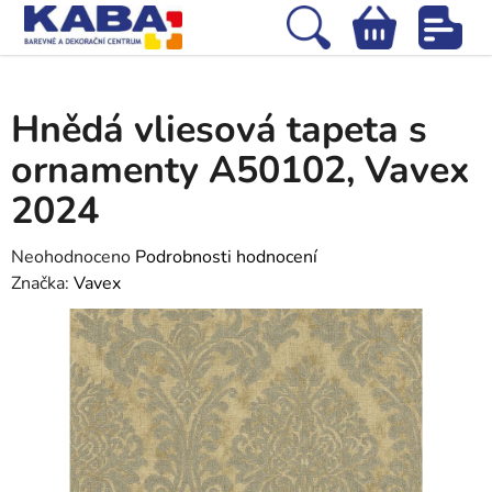
Přejít
na
Hledat
NÁKUPNÍ
obsah
Domů
/
Tapety
/
Vliesové tapety
/
Hnědá vliesová tapeta s ornamenty
KOŠÍK
A50102, Vavex 2024
Hnědá vliesová tapeta s
ornamenty A50102, Vavex
2024
Průměrné
Neohodnoceno
Podrobnosti hodnocení
hodnocení
Značka:
Vavex
produktu
je
0,0
z
5
hvězdiček.