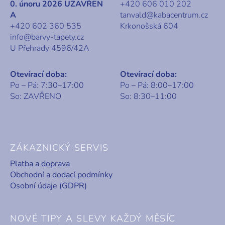
0. únoru 2026 UZAVŘEN
+420 606 010 202
A
tanvald@kabacentrum.cz
+420 602 360 535
Krkonošská 604
info@barvy-tapety.cz
U Přehrady 4596/42A
Otevírací doba:
Otevírací doba:
Po – Pá: 7:30–17:00
Po – Pá: 8:00–17:00
So: ZAVŘENO
So: 8:30–11:00
ZÁKAZNICKÝ SERVIS
Platba a doprava
Obchodní a dodací podmínky
Osobní údaje (GDPR)
NOVÉ TIPY A SLEVY KAŽDÝ MĚSÍC