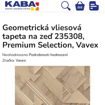
Přejít
na
Hledat
NÁKUPNÍ
obsah
Domů
/
Tapety
/
Vliesové tapety
/
Geometrická vliesová tapeta na zeď
KOŠÍK
235308, Premium Selection, Vavex
Geometrická vliesová
tapeta na zeď 235308,
Premium Selection, Vavex
Průměrné
Neohodnoceno
Podrobnosti hodnocení
hodnocení
Značka:
Vavex
produktu
je
0,0
z
5
hvězdiček.