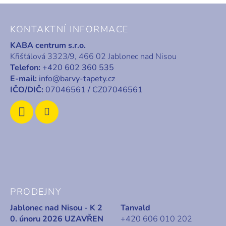
Z
á
KONTAKTNÍ INFORMACE
p
KABA centrum s.r.o.
a
Křišťálová 3323/9, 466 02 Jablonec nad Nisou
t
Telefon:
+420 602 360 535
í
E-mail:
info@barvy-tapety.cz
IČO/DIČ:
07046561 / CZ07046561
PRODEJNY
Jablonec nad Nisou - K 2
Tanvald
0. únoru 2026 UZAVŘEN
+420 606 010 202