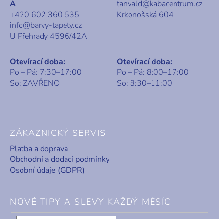
A
tanvald@kabacentrum.cz
+420 602 360 535
Krkonošská 604
info@barvy-tapety.cz
U Přehrady 4596/42A
Otevírací doba:
Otevírací doba:
Po – Pá: 7:30–17:00
Po – Pá: 8:00–17:00
So: ZAVŘENO
So: 8:30–11:00
ZÁKAZNICKÝ SERVIS
Platba a doprava
Obchodní a dodací podmínky
Osobní údaje (GDPR)
NOVÉ TIPY A SLEVY KAŽDÝ MĚSÍC