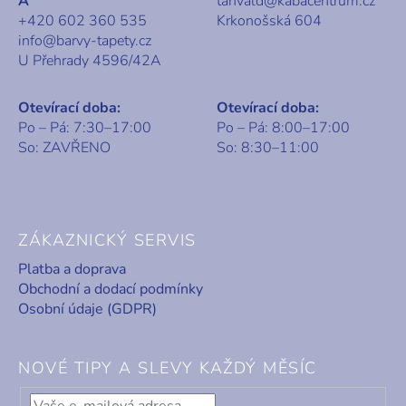
A
tanvald@kabacentrum.cz
+420 602 360 535
Krkonošská 604
info@barvy-tapety.cz
U Přehrady 4596/42A
Otevírací doba:
Otevírací doba:
Po – Pá: 7:30–17:00
Po – Pá: 8:00–17:00
So: ZAVŘENO
So: 8:30–11:00
ZÁKAZNICKÝ SERVIS
Platba a doprava
Obchodní a dodací podmínky
Osobní údaje (GDPR)
NOVÉ TIPY A SLEVY KAŽDÝ MĚSÍC