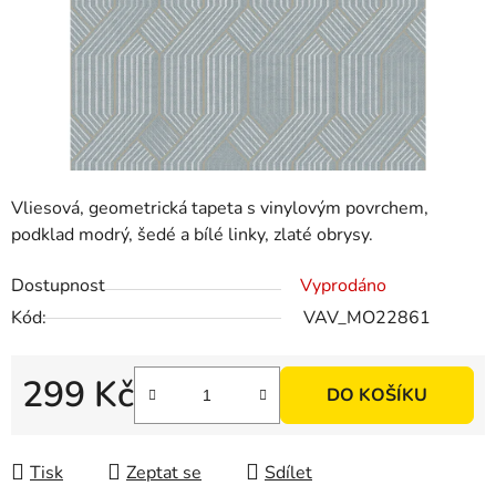
Vliesová, geometrická tapeta s vinylovým povrchem,
podklad modrý, šedé a bílé linky, zlaté obrysy.
Dostupnost
Vyprodáno
Kód:
VAV_MO22861
299 Kč
DO KOŠÍKU
Měrná cena:
Tisk
Zeptat se
Sdílet