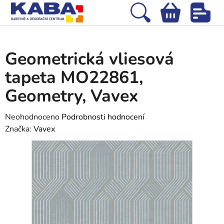
Přejít
na
Hledat
NÁKUPNÍ
obsah
Domů
/
Tapety
/
Vliesové tapety
/
Geometrická vliesová tapeta MO22861,
KOŠÍK
Geometry, Vavex
Geometrická vliesová
tapeta MO22861,
Geometry, Vavex
Průměrné
Neohodnoceno
Podrobnosti hodnocení
hodnocení
Značka:
Vavex
produktu
je
0,0
z
5
hvězdiček.