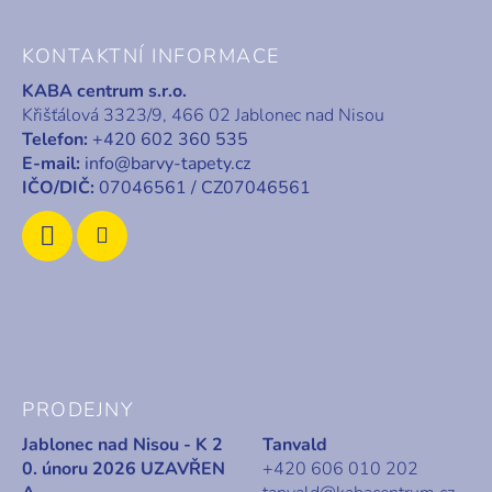
Z
á
KONTAKTNÍ INFORMACE
p
KABA centrum s.r.o.
a
Křišťálová 3323/9, 466 02 Jablonec nad Nisou
t
Telefon:
+420 602 360 535
í
E-mail:
info@barvy-tapety.cz
IČO/DIČ:
07046561 / CZ07046561
PRODEJNY
Jablonec nad Nisou - K 2
Tanvald
0. únoru 2026 UZAVŘEN
+420 606 010 202