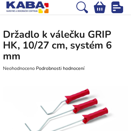
Přejít
na
Hledat
NÁKUPNÍ
obsah
Domů
/
Malířské nářadí a doplňky
/
Držadlo k válečku GRIP HK, 10/27 cm,
KOŠÍK
systém 6 mm
Držadlo k válečku GRIP
HK, 10/27 cm, systém 6
mm
Průměrné
Neohodnoceno
Podrobnosti hodnocení
hodnocení
produktu
je
0,0
z
5
hvězdiček.