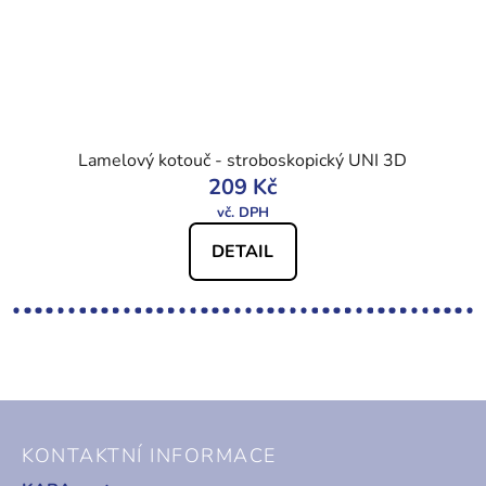
Lamelový kotouč - stroboskopický UNI 3D
209 Kč
DETAIL
Z
á
KONTAKTNÍ INFORMACE
p