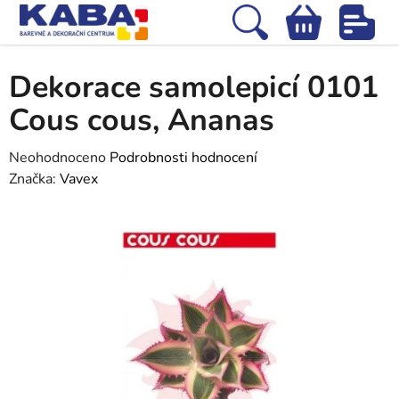
Přejít
na
Hledat
NÁKUPNÍ
obsah
Domů
/
Tapety
/
Dekorace
/
Dekorace samolepicí 0101 Cous cous, Ananas
KOŠÍK
Dekorace samolepicí 0101
Cous cous, Ananas
Průměrné
Neohodnoceno
Podrobnosti hodnocení
hodnocení
Značka:
Vavex
produktu
je
0,0
z
5
hvězdiček.