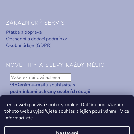
ZÁKAZNICKÝ SERVIS
Platba a doprava
Obchodní a dodací podmínky
Osobní údaje (GDPR)
NOVÉ TIPY A SLEVY KAŽDÝ MĚSÍC
Vložením e-mailu souhlasíte s
podmínkami ochrany osobních údajů
ODEBÍRAT
Tento web používá soubory cookie. Dalším procházením
tohoto webu vyjadřujete souhlas s jejich používáním.. Více
informací
zde
.
Nastavení