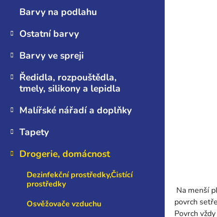
n
Barvy na podlahu
e
l
Ostatní barvy
Barvy ve spreji
Ředidla, rozpouštědla,
tmely, silikony a lepidla
Malířské nářadí a doplňky
Tapety
Drogerie, domácnost
Dezinfekční prostředky,Čistící
prostředky
Na menší pl
povrch setř
Osvěžovače vzduchu
Povrch vždy