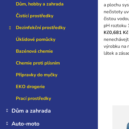
Dům, hobby a zahrada
a plochu sy
nečistoty u
Čistící prostředky
čistou vodo
pH roztoku 
Dezinfekční prostředky
Kč​0,681 Kč
nenechávejt
Úklidové pomůcky
výrobku na 
Bazénová chemie
látek a zása
Chemie proti plísním
Přípravky do myčky
EKO drogerie
Prací prostředky
Dům a zahrada
Auto-moto