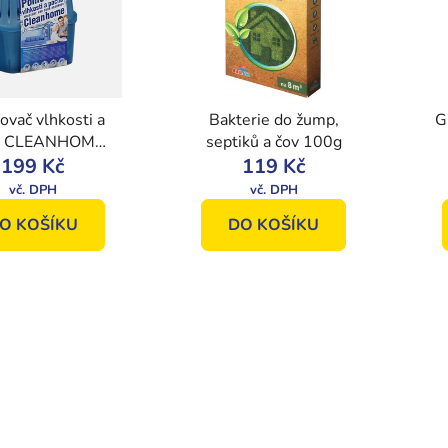
ovač vlhkosti a
Bakterie do žump,
G
u CLEANHOME,
septiků a čov 100g
 komplet balení
199 Kč
119 Kč
O KOŠÍKU
DO KOŠÍKU