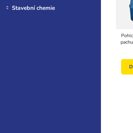
Stavební chemie
Pohlc
pach
650 g,
D