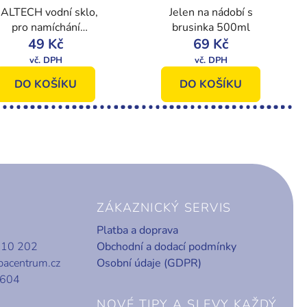
ALTECH vodní sklo,
Jelen na nádobí s
pro namíchání
brusinka 500ml
amotové lepící malty
49 Kč
69 Kč
0,5L
DO KOŠÍKU
DO KOŠÍKU
ZÁKAZNICKÝ SERVIS
Platba a doprava
010 202
Obchodní a dodací podmínky
bacentrum.cz
Osobní údaje (GDPR)
 604
NOVÉ TIPY A SLEVY KAŽDÝ