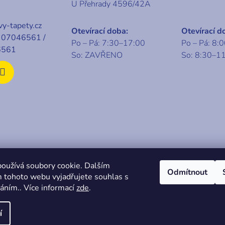
U Přehrady 4596/42A
y-tapety.cz
Otevírací doba:
Otevírací d
07046561 /
Po – Pá: 7:30–17:00
Po – Pá: 8:
6561
So: ZAVŘENO
So: 8:30–1
t 2026
KABA centrum
. Všechna práva vyhrazena.
oužívá soubory cookie. Dalším
Odmítnout
 tohoto webu vyjadřujete souhlas s
váním.. Více informací
zde
.
í