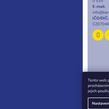
0 535
E-mail:
info@barv
IČO/DIČ:
CZ0704
Copyrigh
Tento web p
procházením
jejich použí
Nastaven