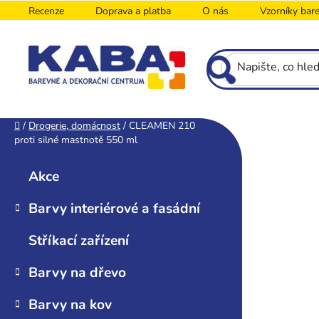
Přejít
Recenze
Doprava a platba
O nás
Vzorníky bar
na
obsah
P
Domů
/
Drogerie, domácnost
/
CLEAMEN 210
proti silné mastnotě 550 ml
o
K
Přeskočit
s
a
kategorie
Akce
t
t
r
e
Barvy interiérové a fasádní
g
a
o
n
Stříkací zařízení
r
n
i
í
Barvy na dřevo
e
p
Barvy na kov
a