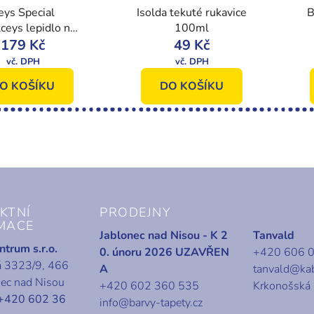
eys Special
Isolda tekuté rukavice
B
ceys lepidlo na
100ml
u smaltu, 15 ml
179 Kč
49 Kč
š
O KOŠÍKU
DO KOŠÍKU
KTNÍ
PRODEJNY
MACE
Jablonec nad Nisou - K 2
Tanvald
trum s.r.o.
0. únoru 2026 UZAVŘEN
+420 606 
á 3323/9, 466
A
tanvald@ka
nec nad Nisou
+420 602 360 535
Krkonošská
+420 602 36
info@barvy-tapety.cz