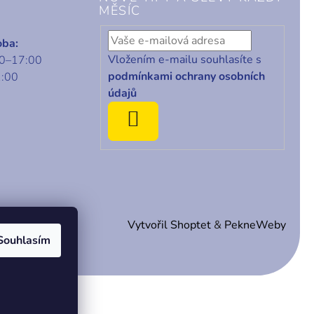
MĚSÍC
oba:
Vložením e-mailu souhlasíte s
00–17:00
podmínkami ochrany osobních
1:00
údajů
ODEBÍRAT
Vytvořil Shoptet
&
PekneWeby
Souhlasím