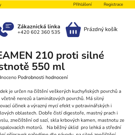
Přihlášení
Registrace
y
Zákaznická linka
Prázdný košík
+420 602 360 535
NÁKUPNÍ
KOŠÍK
AMEN 210 proti silné
tnotě 550 ml
né
dnoceno
Podrobnosti hodnocení
ení
dek je určen na čištění veškerých kuchyňských povrchů a
tu
í včetně nerezů a laminátových povrchů. Má silný
vací účinek a výrazný mycí efekt v potravinářských i
ových oblastech. Dobře čistí digestoře, mastný prach i
slu, znečištění od sazí, skla krbových kamen, mastnotu ze
i spalovacích motorů. Na běžný úklid pro lehká a střední
ek.
ění přípravek naředíme dle návodu, na silné znečištění