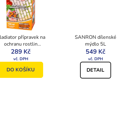
ladiator přípravek na
SANRON dílenské
ochranu rostlin
mýdlo 5L
289 Kč
100ml
549 Kč
DO KOŠÍKU
DETAIL