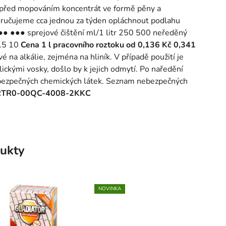
 před mopováním koncentrát ve formě pěny a
oručujeme cca jednou za týden opláchnout podlahu
 ●● ●●● sprejové čištění ml/1 litr 250 500 neředěný
5 10 ​
Cena 1 l pracovního roztoku od
​
0,136 Kč
​
0,341
 na alkálie, zejména na hliník. V případě použití je
kými vosky, došlo by k jejich odmytí. Po naředění
nebezpečných chemických látek. Seznam nebezpečných
 RTR0-00QC-4008-2KKC
ukty
NOVINKA