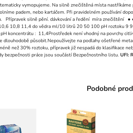
stematicky vymopujeme. Na silně znečištěná místa nastříkáme
volníme padem, nebo kartáčem. Při pravidelném používání dop
u. Přípravek silně pění. dávkování a ředění míra znečištění ●
10,6 10,8 11,4 do vědra ml/10 litrů 20 50 100 pH roztoku 9 9.
​ pH koncentrátu : 11,4Prostředek není vhodný na povrchy citlivé
e dlouhodobě působit.Nepoužívejte na podlahy ošetřené metalic
méně než 30% roztoku, přípravek již nespadá do klasifikace 
dy bezpečnosti práce jsou součástí Bezpečnostního listu.
UFI:
Podobné prod