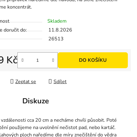
me koncentrát.
nost
Skladem
 doručit do:
11.8.2026
26513
9 Kč
DO KOŠÍKU
 cena:
Zeptat se
Sdílet
Diskuze
zdálenosti cca 20 cm a necháme chvíli působit. Poté
ění použijeme na uvolnění nečistot pad, nebo kartáč.
ahových ploch naředíme dle míry znečištění do vědra