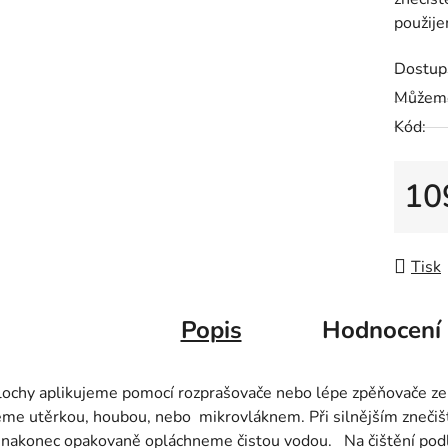
použije
Dostup
Můžeme
Kód:
10
Měrná
Tisk
Popis
Hodnocení
ochy aplikujeme pomocí rozprašovače nebo lépe zpěňovače ze v
eme utěrkou, houbou, nebo mikrovláknem. Při silnějším znečišt
 nakonec opakovaně opláchneme čistou vodou. Na čištění podl