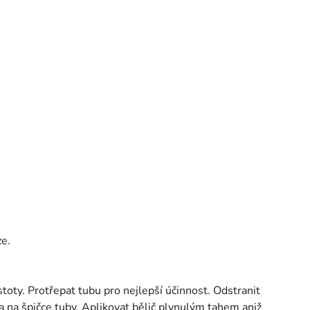
ze.
stoty. Protřepat tubu pro nejlepší účinnost. Odstranit
a na špičce tuby. Aplikovat bělič plynulým tahem aniž