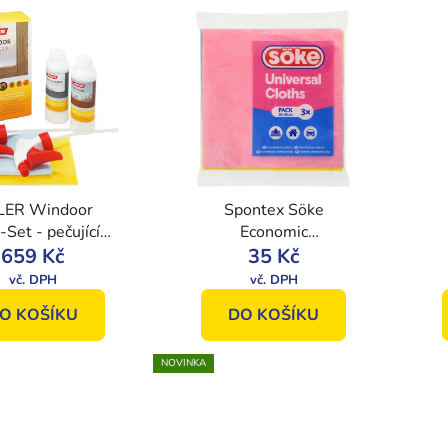
ER Windoor
Spontex Söke
-Set - pečující
Economic
na okna a dveře
659 Kč
rychloutěrka,
35 Kč
univerzální pevná
netkaná utěrka, 3 ks
O KOŠÍKU
DO KOŠÍKU
NOVINKA