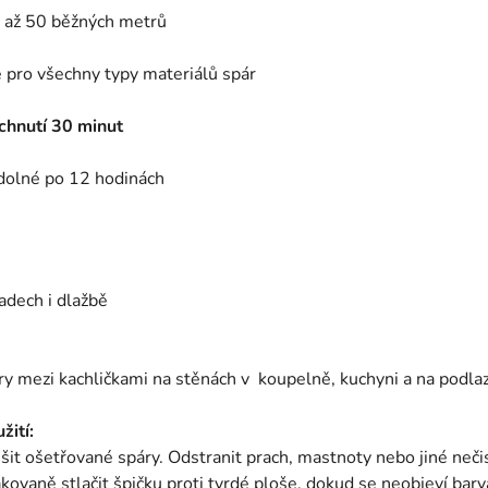
 až 50 běžných metrů
pro všechny typy materiálů spár
chnutí 30 minut
dolné po 12 hodinách
adech i dlažbě
ry mezi kachličkami na stěnách v koupelně, kuchyni a na podla
žití:
ušit ošetřované spáry. Odstranit prach, mastnoty nebo jiné neči
kovaně stlačit špičku proti tvrdé ploše, dokud se neobjeví barv