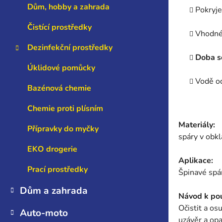
Dům, hobby a zahrada
Pokryje
Čistící prostředky
Vhodné 
Dezinfekční prostředky
Doba s
Úklidové pomůcky
Vodě o
Bazénová chemie
Chemie proti plísním
Materiály:
Přípravky do myčky
spáry v obkl
EKO drogerie
Aplikace:
Prací prostředky
Špinavé spá
Dům a zahrada
Návod k pou
Očistit a os
Auto-moto
uzávěr a opa