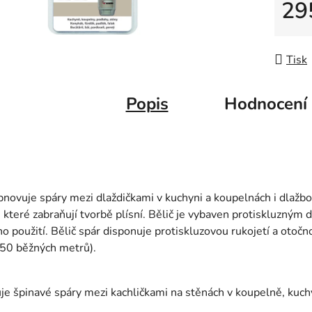
29
Měrná
Tisk
Popis
Hodnocení
bnovuje spáry mezi dlaždičkami v kuchyni a koupelnách i dlažbo
, které zabraňují tvorbě plísní. Bělič je vybaven protiskluzným
ho použití. Bělič spár disponuje protiskluzovou rukojetí a otočn
 50 běžných metrů).
e špinavé spáry mezi kachličkami na stěnách v koupelně, kuch