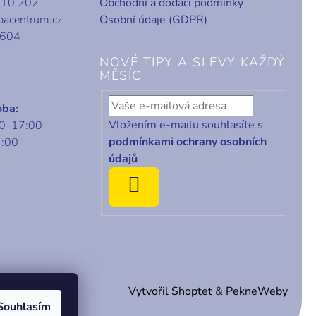
010 202
Obchodní a dodací podmínky
bacentrum.cz
Osobní údaje (GDPR)
 604
NOVÉ TIPY A SLEVY KAŽDÝ
MĚSÍC
oba:
Vložením e-mailu souhlasíte s
00–17:00
podmínkami ochrany osobních
1:00
údajů
ODEBÍRAT
Vytvořil Shoptet
&
PekneWeby
Souhlasím