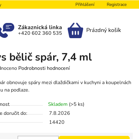
Přihlášení
Registrace
y
Zákaznická linka
Prázdný košík
+420 602 360 535
NÁKUPNÍ
KOŠÍK
s bělič spár, 7,4 ml
né
dnoceno
Podrobnosti hodnocení
ení
pár obnovuje spáry mezi dlaždičkami v kuchyni a koupelnách
tu
ou na podlaze.
nost
Skladem
(>5 ks)
 doručit do:
7.8.2026
ek.
14420