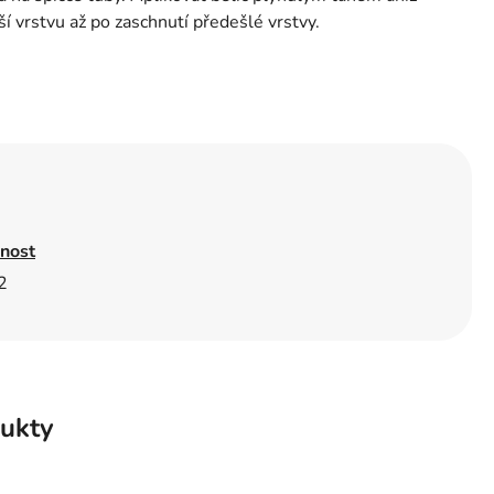
í vrstvu až po zaschnutí předešlé vrstvy.
nost
2
ukty