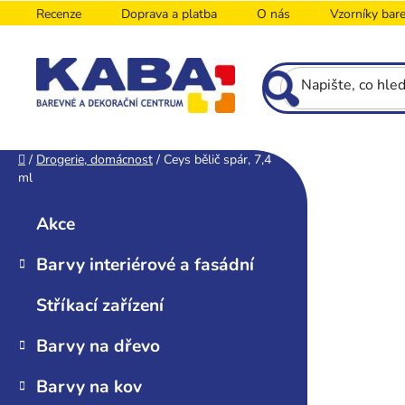
Přejít
Recenze
Doprava a platba
O nás
Vzorníky bar
na
obsah
P
Domů
/
Drogerie, domácnost
/
Ceys bělič spár, 7,4
ml
o
K
Přeskočit
s
a
kategorie
Akce
t
t
r
e
Barvy interiérové a fasádní
g
a
o
n
Stříkací zařízení
r
n
i
í
Barvy na dřevo
e
p
Barvy na kov
a