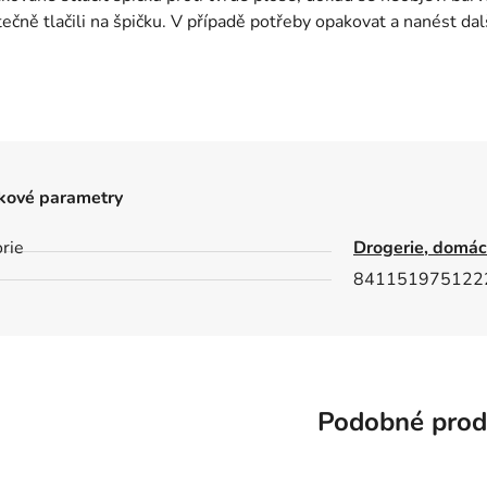
čně tlačili na špičku. V případě potřeby opakovat a nanést dalš
kové parametry
rie
Drogerie, domác
841151975122
Podobné prod