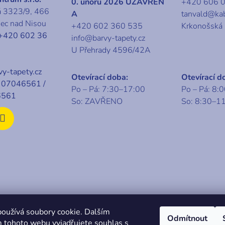
0. únoru 2026 UZAVŘEN
+420 606 
á 3323/9, 466
A
tanvald@ka
nec nad Nisou
+420 602 360 535
Krkonošská
+420 602 36
info@barvy-tapety.cz
U Přehrady 4596/42A
y-tapety.cz
Otevírací doba:
Otevírací d
07046561 /
Po – Pá: 7:30–17:00
Po – Pá: 8:
6561
So: ZAVŘENO
So: 8:30–1
t 2026
KABA centrum
. Všechna práva vyhrazena.
oužívá soubory cookie. Dalším
Odmítnout
 tohoto webu vyjadřujete souhlas s