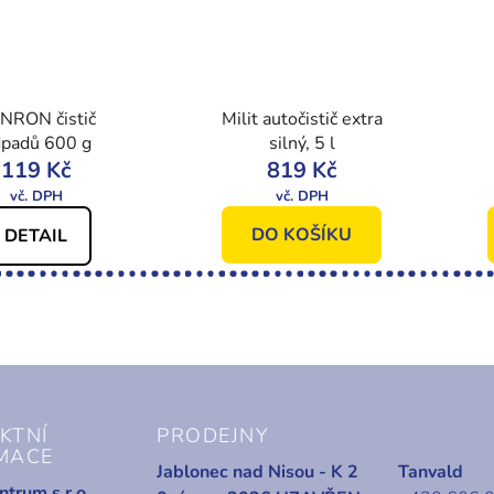
NRON čistič
Milit autočistič extra
padů 600 g
silný, 5 l
119 Kč
819 Kč
DO KOŠÍKU
DETAIL
KTNÍ
PRODEJNY
MACE
Jablonec nad Nisou - K 2
Tanvald
trum s.r.o.