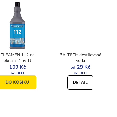
CLEAMEN 112 na
BALTECH destilovaná
okna a rámy 1l
voda
109 Kč
29 Kč
od
DO KOŠÍKU
DETAIL