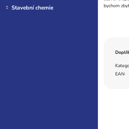
bychom zbyte
Stavební chemie
Doplň
Katego
EAN