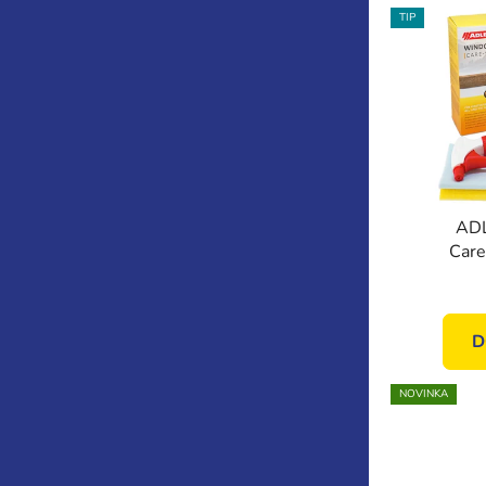
TIP
ADL
Care
sada 
D
NOVINKA