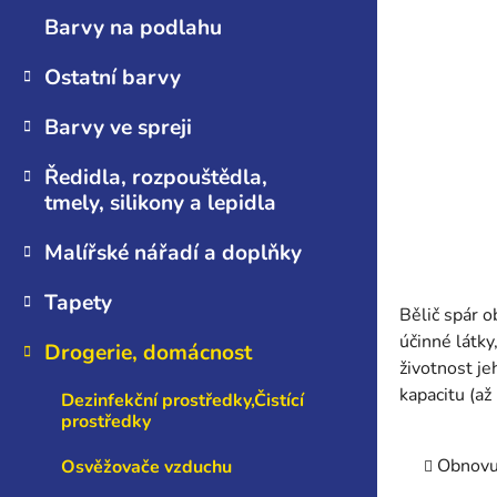
n
Barvy na podlahu
e
l
Ostatní barvy
Barvy ve spreji
Ředidla, rozpouštědla,
tmely, silikony a lepidla
Malířské nářadí a doplňky
Tapety
Bělič spár o
účinné látky
Drogerie, domácnost
životnost je
kapacitu (až
Dezinfekční prostředky,Čistící
prostředky
Obnovuj
Osvěžovače vzduchu