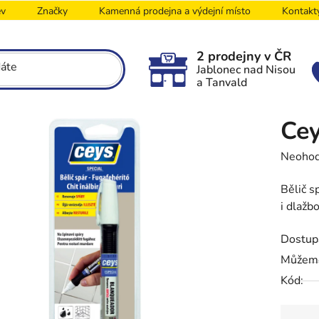
ev
Značky
Kamenná prodejna a výdejní místo
Kontakt
2 prodejny v ČR
Jablonec nad Nisou
a Tanvald
Cey
Průměr
Neoho
hodnoc
Bělič s
produk
i dlažb
je
0,0
Dostup
z
5
Můžeme
hvězdič
Kód: