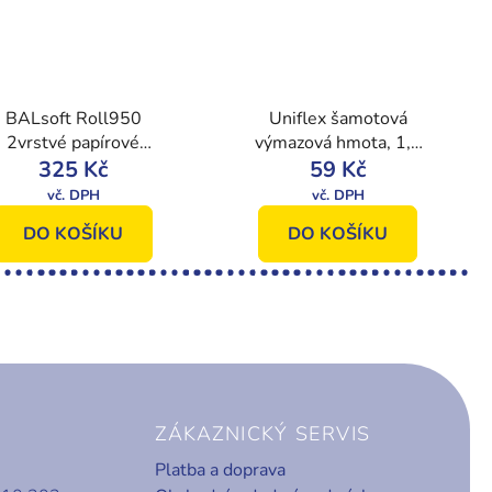
BALsoft Roll950
Uniflex šamotová
2vrstvé papírové
výmazová hmota, 1,5
utěrky, 182 m, 923
325 Kč
59 Kč
kg
útržků, 1 role
DO KOŠÍKU
DO KOŠÍKU
ZÁKAZNICKÝ SERVIS
Platba a doprava