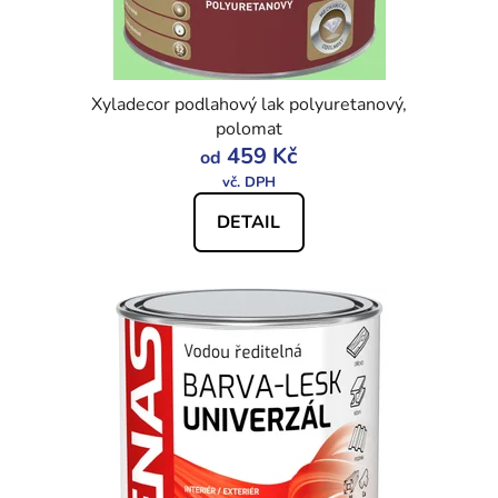
Xyladecor podlahový lak polyuretanový,
polomat
459 Kč
od
DETAIL