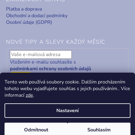
Platba a doprava
Obchodní a dodací podmínky
Osobní údaje (GDPR)
NOVÉ TIPY A SLEVY KAŽDÝ MĚSÍC
Vložením e-mailu souhlasíte s
podmínkami ochrany osobních údajů
ODEBÍRAT
Tento web používá soubory cookie. Dalším procházením
tohoto webu vyjadřujete souhlas s jejich používáním.. Více
informací
zde
.
Nastavení
Vytvořil Shoptet
&
PekneWeby
Odmítnout
Souhlasím
Copyright 2026
KABA centrum
. Všechna práva