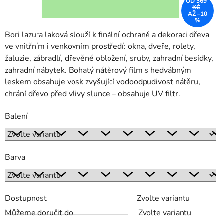
OD 369
KČ
AŽ –10
%
Bori lazura laková slouží k finální ochraně a dekoraci dřeva
ve vnitřním i venkovním prostředí: okna, dveře, rolety,
žaluzie, zábradlí, dřevěné obložení, sruby, zahradní besídky,
zahradní nábytek. Bohatý nátěrový film s hedvábným
leskem obsahuje vosk zvyšující vodoodpudivost nátěru,
chrání dřevo před vlivy slunce – obsahuje UV filtr.
Balení
Barva
Dostupnost
Zvolte variantu
Můžeme doručit do:
Zvolte variantu