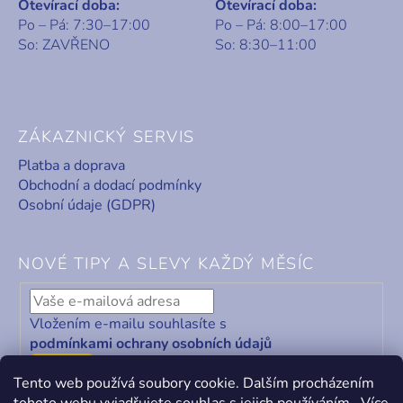
Otevírací doba:
Otevírací doba:
Po – Pá: 7:30–17:00
Po – Pá: 8:00–17:00
So: ZAVŘENO
So: 8:30–11:00
ZÁKAZNICKÝ SERVIS
Platba a doprava
Obchodní a dodací podmínky
Osobní údaje (GDPR)
NOVÉ TIPY A SLEVY KAŽDÝ MĚSÍC
Vložením e-mailu souhlasíte s
podmínkami ochrany osobních údajů
ODEBÍRAT
Tento web používá soubory cookie. Dalším procházením