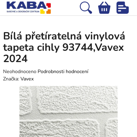
Přejít
na
Hledat
NÁKUPNÍ
obsah
Domů
/
Tapety
/
Vinylové tapety
/
Bílá přetíratelná vinylová tapeta cihly
KOŠÍK
93744,Vavex 2024
Bílá přetíratelná vinylová
tapeta cihly 93744,Vavex
2024
Průměrné
Neohodnoceno
Podrobnosti hodnocení
hodnocení
Značka:
Vavex
produktu
je
0,0
z
5
hvězdiček.