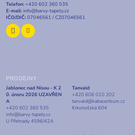
t
Telefon:
+420 602 360 535
í
E-mail:
info@barvy-tapety.cz
IČO/DIČ:
07046561 / CZ07046561
PRODEJNY
Jablonec nad Nisou - K 2
Tanvald
0. únoru 2026 UZAVŘEN
+420 606 010 202
A
tanvald@kabacentrum.cz
+420 602 360 535
Krkonošská 604
info@barvy-tapety.cz
U Přehrady 4596/42A