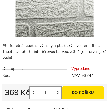
Přetíratelná tapeta s výrazným plastickým vzorem cihel.
Tapetu lze přetřít interiérovou barvou. Záleží jen na vás jaká
bude!
Dostupnost
Vyprodáno
Kód:
VAV_93744
369 Kč
DO KOŠÍKU
Měrná cena: