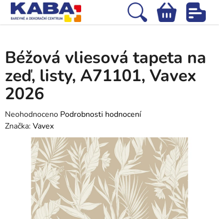
Přejít
na
Hledat
NÁKUPNÍ
obsah
Domů
/
Tapety
/
Vliesové tapety
/
Béžová vliesová tapeta na zeď, listy,
KOŠÍK
A71101, Vavex 2026
Béžová vliesová tapeta na
zeď, listy, A71101, Vavex
2026
Průměrné
Neohodnoceno
Podrobnosti hodnocení
hodnocení
Značka:
Vavex
produktu
je
0,0
z
5
hvězdiček.