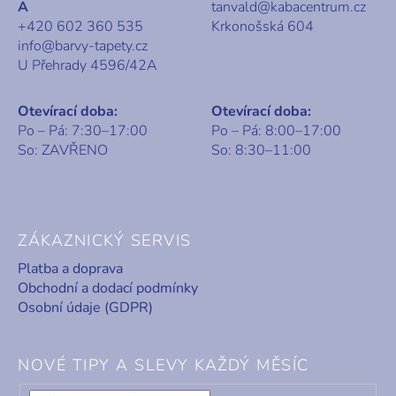
A
tanvald@kabacentrum.cz
+420 602 360 535
Krkonošská 604
info@barvy-tapety.cz
U Přehrady 4596/42A
Otevírací doba:
Otevírací doba:
Po – Pá: 7:30–17:00
Po – Pá: 8:00–17:00
So: ZAVŘENO
So: 8:30–11:00
ZÁKAZNICKÝ SERVIS
Platba a doprava
Obchodní a dodací podmínky
Osobní údaje (GDPR)
NOVÉ TIPY A SLEVY KAŽDÝ MĚSÍC