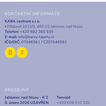
Z
á
KONTAKTNÍ INFORMACE
p
KABA centrum s.r.o.
a
Křišťálová 3323/9, 466 02 Jablonec nad Nisou
t
Telefon:
+420 602 360 535
í
E-mail:
info@barvy-tapety.cz
IČO/DIČ:
07046561 / CZ07046561
PRODEJNY
Jablonec nad Nisou - K 2
Tanvald
0. únoru 2026 UZAVŘEN
+420 606 010 202