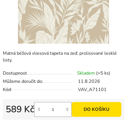
Matná béžová vliesová tapeta na zeď, prolisované lesklé
listy.
Dostupnost
Skladem
(>5 ks)
Můžeme doručit do:
11.8.2026
Kód:
VAV_A71101
589 Kč
DO KOŠÍKU
Měrná cena: