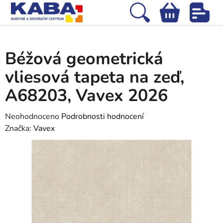
Přejít
na
Hledat
NÁKUPNÍ
obsah
Domů
/
Tapety
/
Vliesové tapety
/
Béžová geometrická vliesová tapeta na
KOŠÍK
zeď, A68203, Vavex 2026
Béžová geometrická
vliesová tapeta na zeď,
A68203, Vavex 2026
Průměrné
Neohodnoceno
Podrobnosti hodnocení
hodnocení
Značka:
Vavex
produktu
je
0,0
z
5
hvězdiček.