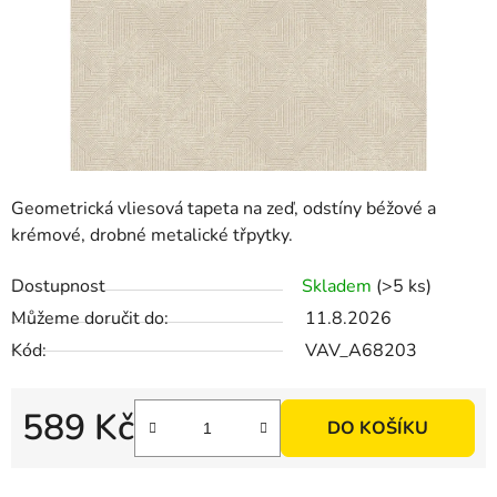
Geometrická vliesová tapeta na zeď, odstíny béžové a
krémové, drobné metalické třpytky.
Dostupnost
Skladem
(>5 ks)
Můžeme doručit do:
11.8.2026
Kód:
VAV_A68203
589 Kč
DO KOŠÍKU
Měrná cena: