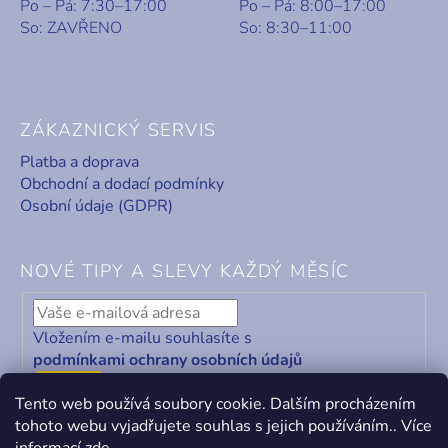
Po – Pá: 7:30–17:00
Po – Pá: 8:00–17:00
So: ZAVŘENO
So: 8:30–11:00
ZÁKAZNICKÝ SERVIS
Platba a doprava
Obchodní a dodací podmínky
Osobní údaje (GDPR)
NOVÉ TIPY A SLEVY KAŽDÝ MĚSÍC
Vložením e-mailu souhlasíte s
podmínkami ochrany osobních údajů
ODEBÍRAT
Tento web používá soubory cookie. Dalším procházením
tohoto webu vyjadřujete souhlas s jejich používáním.. Více