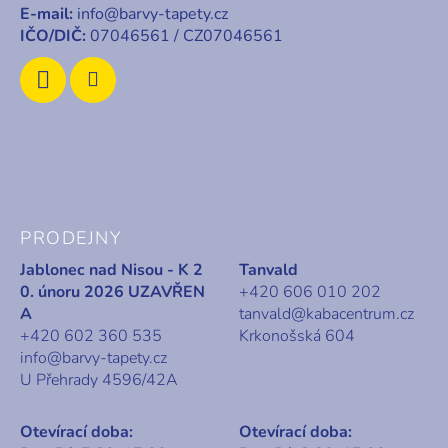
í
E-mail:
info@barvy-tapety.cz
IČO/DIČ:
07046561 / CZ07046561
PRODEJNY
Jablonec nad Nisou - K 2
Tanvald
0. únoru 2026 UZAVŘEN
+420 606 010 202
A
tanvald@kabacentrum.cz
+420 602 360 535
Krkonošská 604
info@barvy-tapety.cz
U Přehrady 4596/42A
Otevírací doba:
Otevírací doba: