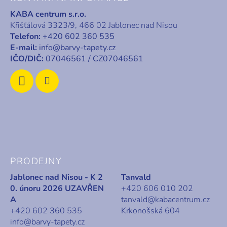
p
KABA centrum s.r.o.
a
Křišťálová 3323/9, 466 02 Jablonec nad Nisou
t
Telefon:
+420 602 360 535
í
E-mail:
info@barvy-tapety.cz
IČO/DIČ:
07046561 / CZ07046561
PRODEJNY
Jablonec nad Nisou - K 2
Tanvald
0. únoru 2026 UZAVŘEN
+420 606 010 202
A
tanvald@kabacentrum.cz
+420 602 360 535
Krkonošská 604
info@barvy-tapety.cz