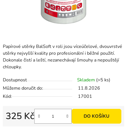
Papírové utěrky BalSoft v roli jsou víceúčelové, dvouvrstvé
utěrky nejvyšší kvality pro profesionální i běžné použití.
Dokonale čistí a leští, nezanechávají šmouhy a nepouštějí
chloupky.
Dostupnost
Skladem
(>5 ks)
Můžeme doručit do:
11.8.2026
Kód:
17001
325 Kč
DO KOŠÍKU
Měrná cena: