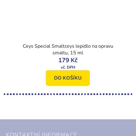
Ceys Special Smaltceys lepidlo na opravu
smaltu, 15 ml
179 Kč
DO KOŠÍKU
Z
á
KONTAKTNÍ INFORMACE