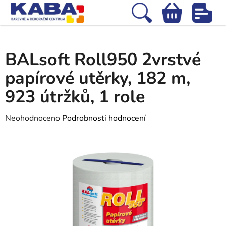
Přejít
na
Hledat
NÁKUPNÍ
obsah
Domů
/
Drogerie, domácnost
/
BALsoft Roll950 2vrstvé papírové utěrky,
KOŠÍK
182 m, 923 útržků, 1 role
BALsoft Roll950 2vrstvé
papírové utěrky, 182 m,
923 útržků, 1 role
Průměrné
Neohodnoceno
Podrobnosti hodnocení
hodnocení
produktu
je
0,0
z
5
hvězdiček.