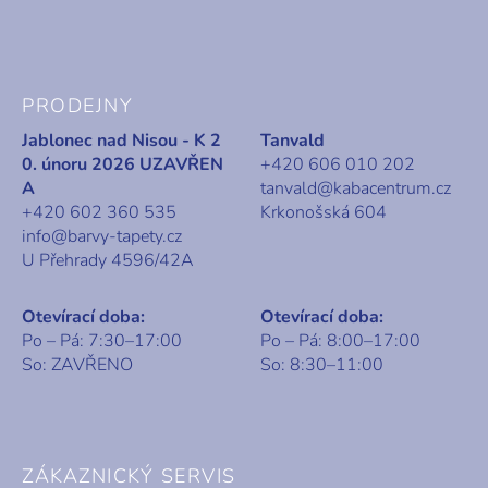
PRODEJNY
Jablonec nad Nisou - K 2
Tanvald
0. únoru 2026 UZAVŘEN
+420 606 010 202
A
tanvald@kabacentrum.cz
+420 602 360 535
Krkonošská 604
info@barvy-tapety.cz
U Přehrady 4596/42A
Otevírací doba:
Otevírací doba:
Po – Pá: 7:30–17:00
Po – Pá: 8:00–17:00
So: ZAVŘENO
So: 8:30–11:00
ZÁKAZNICKÝ SERVIS