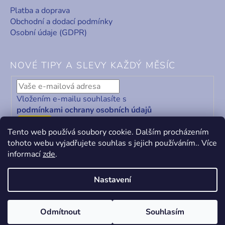
Platba a doprava
Obchodní a dodací podmínky
Osobní údaje (GDPR)
NOVÉ TIPY A SLEVY KAŽDÝ MĚSÍC
Vložením e-mailu souhlasíte s
podmínkami ochrany osobních údajů
ODEBÍRAT
Tento web používá soubory cookie. Dalším procházením
tohoto webu vyjadřujete souhlas s jejich používáním.. Více
informací
zde
.
Nastavení
Vytvořil Shoptet
&
PekneWeby
Odmítnout
Souhlasím
Copyright 2026
KABA centrum
. Všechna práva