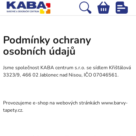
Přejít
na
Hledat
NÁKUPNÍ
obsah
Domů
/
Podmínky ochrany osobních údajů
KOŠÍK
Podmínky ochrany
osobních údajů
Jsme společnost KABA centrum s.r.o.
se sídlem Křišťálová
3323/9, 466 02 Jablonec nad Nisou, IČO 07046561.
Provozujeme e-shop na webových stránkách www.barvy-
tapety.cz.